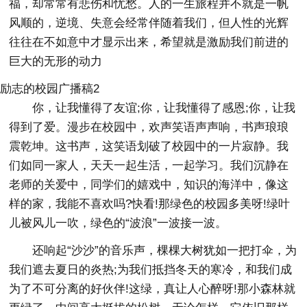
福，却常常有悲伤和忧愁。人的一生旅程并不就是一帆
风顺的，逆境、失意会经常伴随着我们，但人性的光辉
往往在不如意中才显示出来，希望就是激励我们前进的
巨大的无形的动力
励志的校园广播稿2
你，让我懂得了友谊;你，让我懂得了感恩;你，让我
得到了爱。漫步在校园中，欢声笑语声声响，书声琅琅
震乾坤。这书声，这笑语划破了校园中的一片寂静。我
们如同一家人，天天一起生活，一起学习。我们沉静在
老师的关爱中，同学们的嬉戏中，知识的海洋中，像这
样的家，我能不喜欢吗?快看!那绿色的校园多美呀!绿叶
儿被风儿一吹，绿色的“波浪”一波接一波。
还响起“沙沙”的音乐声，棵棵大树犹如一把打伞，为
我们遮去夏日的炎热;为我们抵挡冬天的寒冷，和我们成
为了不可分离的好伙伴!这绿，真让人心醉呀!那小森林就