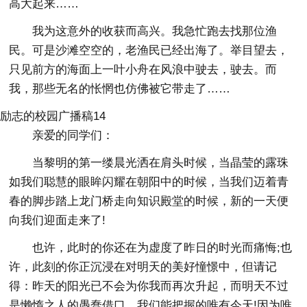
高大起来……
我为这意外的收获而高兴。我急忙跑去找那位渔
民。可是沙滩空空的，老渔民已经出海了。举目望去，
只见前方的海面上一叶小舟在风浪中驶去，驶去。而
我，那些无名的怅惘也仿佛被它带走了……
励志的校园广播稿14
亲爱的同学们：
当黎明的第一缕晨光洒在肩头时候，当晶莹的露珠
如我们聪慧的眼眸闪耀在朝阳中的时候，当我们迈着青
春的脚步踏上龙门桥走向知识殿堂的时候，新的一天便
向我们迎面走来了!
也许，此时的你还在为虚度了昨日的时光而痛悔;也
许，此刻的你正沉浸在对明天的美好憧憬中，但请记
得：昨天的阳光已不会为你我而再次升起，而明天不过
是懒惰之人的愚蠢借口，我们能把握的唯有今天!因为唯