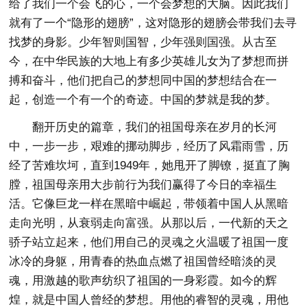
给了我们一个会飞的心，一个会梦想的大脑。因此我们
就有了一个“隐形的翅膀”，这对隐形的翅膀会带我们去寻
找梦的身影。少年智则国智，少年强则国强。从古至
今，在中华民族的大地上有多少英雄儿女为了梦想而拼
搏和奋斗，他们把自己的梦想同中国的梦想结合在一
起，创造一个有一个的奇迹。中国的梦就是我的梦。
翻开历史的篇章，我们的祖国母亲在岁月的长河
中，一步一步，艰难的挪动脚步，经历了风霜雨雪，历
经了苦难坎坷，直到1949年，她甩开了脚镣，挺直了胸
膛，祖国母亲用大步前行为我们赢得了今日的幸福生
活。它像巨龙一样在黑暗中崛起，带领着中国人从黑暗
走向光明，从衰弱走向富强。从那以后，一代新的天之
骄子站立起来，他们用自己的灵魂之火温暖了祖国一度
冰冷的身躯，用青春的热血点燃了祖国曾经暗淡的灵
魂，用激越的歌声纺织了祖国的一身彩霞。如今的辉
煌，就是中国人曾经的梦想。用他的睿智的灵魂，用他