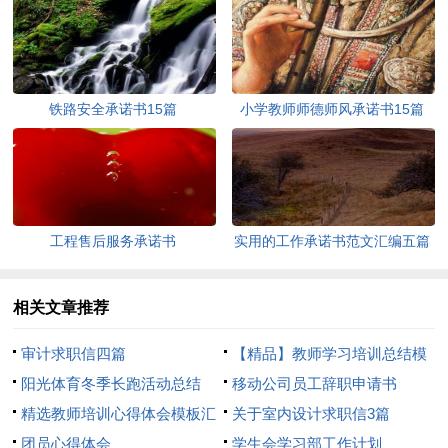
铁路安全承诺书15篇
小学教师师德师风承诺书15篇
工程售后服务承诺书
实用的工作承诺书范文汇编五篇
相关文章推荐
审计求职信四篇
【精品】教师学习培训总结模
阳光体育冬季长跑活动总结
板8篇
移动公司员工辞职申请书
精选教师培训心得体会模板汇
关于室内设计求职信3篇
总8篇
团员心得体会
学生会学习部工作计划