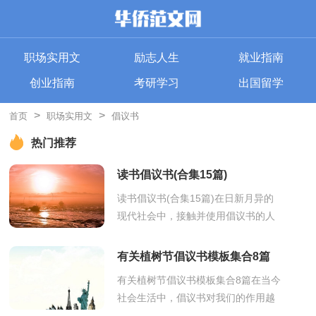
职场实用文
励志人生
就业指南
创业指南
考研学习
出国留学
>
>
首页
职场实用文
倡议书
热门推荐
读书倡议书(合集15篇)
读书倡议书(合集15篇)在日新月异的
现代社会中，接触并使用倡议书的人
越来越多，倡议书是由某一组织或社
团拟定、就某事向社会提出建议或提
有关植树节倡议书模板集合8篇
议社会...
有关植树节倡议书模板集合8篇在当今
社会生活中，倡议书对我们的作用越
来越大，通过倡议书倡议者可以更好