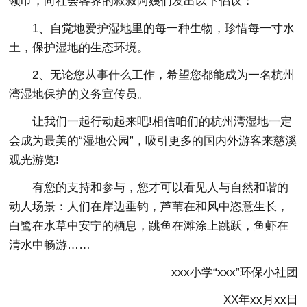
领巾，向社会各界的叔叔阿姨们发出以下倡议：
1、自觉地爱护湿地里的每一种生物，珍惜每一寸水
土，保护湿地的生态环境。
2、无论您从事什么工作，希望您都能成为一名杭州
湾湿地保护的义务宣传员。
让我们一起行动起来吧!相信咱们的杭州湾湿地一定
会成为最美的“湿地公园”，吸引更多的国内外游客来慈溪
观光游览!
有您的支持和参与，您才可以看见人与自然和谐的
动人场景：人们在岸边垂钓，芦苇在和风中恣意生长，
白鹭在水草中安宁的栖息，跳鱼在滩涂上跳跃，鱼虾在
清水中畅游……
xxx小学“xxx”环保小社团
XX年xx月xx日