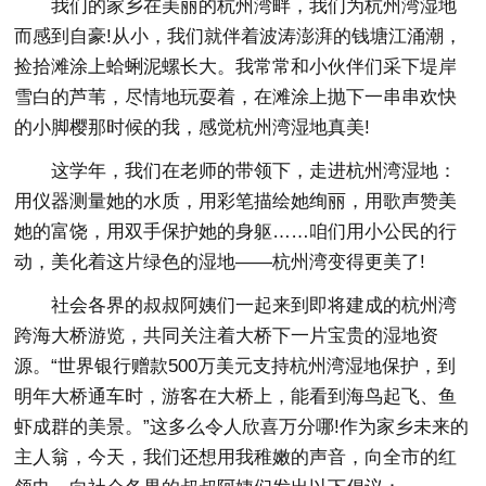
我们的家乡在美丽的杭州湾畔，我们为杭州湾湿地
而感到自豪!从小，我们就伴着波涛澎湃的钱塘江涌潮，
捡拾滩涂上蛤蜊泥螺长大。我常常和小伙伴们采下堤岸
雪白的芦苇，尽情地玩耍着，在滩涂上抛下一串串欢快
的小脚樱那时候的我，感觉杭州湾湿地真美!
这学年，我们在老师的带领下，走进杭州湾湿地：
用仪器测量她的水质，用彩笔描绘她绚丽，用歌声赞美
她的富饶，用双手保护她的身躯……咱们用小公民的行
动，美化着这片绿色的湿地——杭州湾变得更美了!
社会各界的叔叔阿姨们一起来到即将建成的杭州湾
跨海大桥游览，共同关注着大桥下一片宝贵的湿地资
源。“世界银行赠款500万美元支持杭州湾湿地保护，到
明年大桥通车时，游客在大桥上，能看到海鸟起飞、鱼
虾成群的美景。”这多么令人欣喜万分哪!作为家乡未来的
主人翁，今天，我们还想用我稚嫩的声音，向全市的红