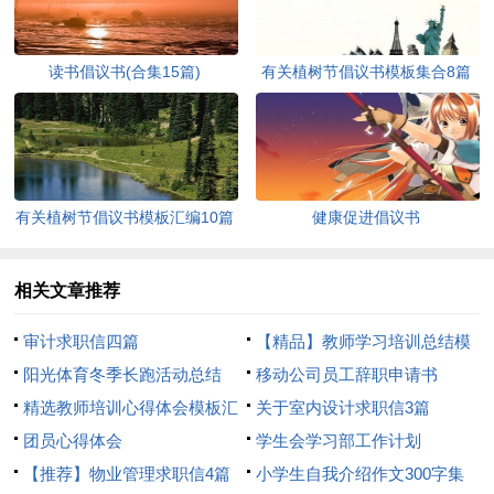
读书倡议书(合集15篇)
有关植树节倡议书模板集合8篇
有关植树节倡议书模板汇编10篇
健康促进倡议书
相关文章推荐
审计求职信四篇
【精品】教师学习培训总结模
阳光体育冬季长跑活动总结
板8篇
移动公司员工辞职申请书
精选教师培训心得体会模板汇
关于室内设计求职信3篇
总8篇
团员心得体会
学生会学习部工作计划
【推荐】物业管理求职信4篇
小学生自我介绍作文300字集