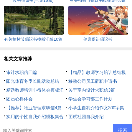
读书倡议书(合集15篇)
有关植树节倡议书模板集合8篇
有关植树节倡议书模板汇编10篇
健康促进倡议书
相关文章推荐
审计求职信四篇
【精品】教师学习培训总结模
阳光体育冬季长跑活动总结
板8篇
移动公司员工辞职申请书
精选教师培训心得体会模板汇
关于室内设计求职信3篇
总8篇
团员心得体会
学生会学习部工作计划
【推荐】物业管理求职信4篇
小学生自我介绍作文300字集
实用的个性自我介绍模板集合
合7篇
面试社团自我介绍
6篇