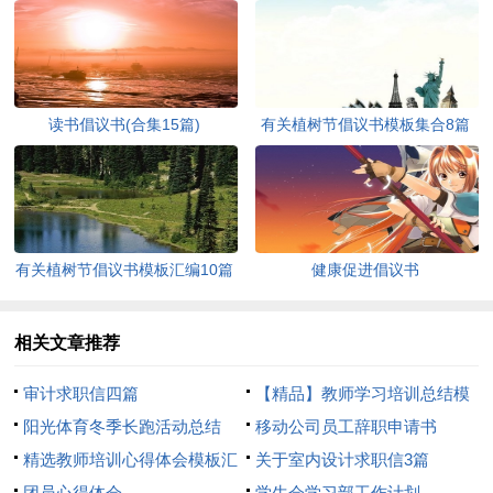
读书倡议书(合集15篇)
有关植树节倡议书模板集合8篇
有关植树节倡议书模板汇编10篇
健康促进倡议书
相关文章推荐
审计求职信四篇
【精品】教师学习培训总结模
阳光体育冬季长跑活动总结
板8篇
移动公司员工辞职申请书
精选教师培训心得体会模板汇
关于室内设计求职信3篇
总8篇
团员心得体会
学生会学习部工作计划