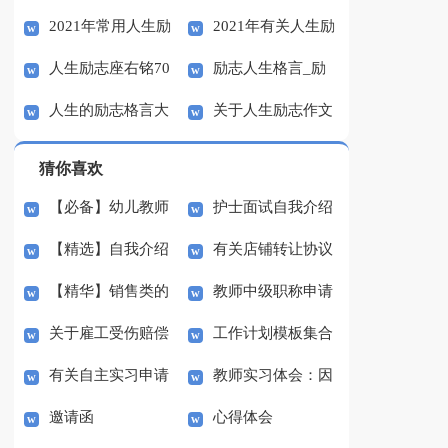
2021年常用人生励
2021年有关人生励
励志语录集锦55条
子
人生励志座右铭70
励志人生格言_励
志语录汇总55条
志语录38条
人生的励志格言大
关于人生励志作文
句
志名言
全
汇总10篇
猜你喜欢
【必备】幼儿教师
护士面试自我介绍
【精选】自我介绍
有关店铺转让协议
培训总结集合5篇
(汇编15篇)
【精华】销售类的
教师中级职称申请
的作文300字集锦八篇
书3篇
关于雇工受伤赔偿
工作计划模板集合
实习报告锦集六篇
书
有关自主实习申请
教师实习体会：因
协议书范本（精选3
七篇
邀请函
心得体会
书3篇
材施教
篇）