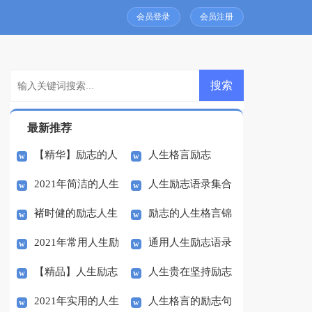
会员登录
会员注册
最新推荐
【精华】励志的人
人生格言励志
2021年简洁的人生
人生励志语录集合
生格言69条
褚时健的励志人生
励志的人生格言锦
励志语录汇总91句
41条
2021年常用人生励
通用人生励志语录
集60句
【精品】人生励志
人生贵在坚持励志
志语录48句
汇总58句
2021年实用的人生
人生格言的励志句
作文合集八篇
的国旗下讲话稿