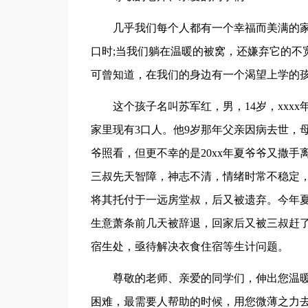
几乎我们每个人都有一个幸福而美满的
口时;当我们躺在温暖的被窝，还嫌弃它的不
可曾知道，在我们的身边有一个渴望上学的
这个孩子名叫苏军红，男，14岁，xxx
家里现有3口人。他9岁那年父亲因病去世，
爷照看，但更不幸的是20xx年夏爷爷又撒
三叔先天智障，神志不清，情绪时常不稳定，
将其托付于一远房堂叔，后又被遗弃。今年
生意萧条前几天被辞退，回家后又被三叔赶
宿生处，亟待解决衣食住宿等生计问题。
尊敬的老师、亲爱的同学们，伸出您温
困难，最需要人帮助的时候，用您微薄之力