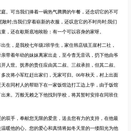
家庭。可当我们捧着一碗热气腾腾的午餐，还念叨它的不可
宽敞时;当我们穿着崭新的衣服，还叹息它的不时尚时;我们
孩童，还在歇斯底地唉盼：有一个可以容身的家呀。
x年出生，是我校七年级2班学生，家住韩店镇王崖村二社，
母亲带着年幼的妹妹离家出走，至今杳无音讯，扔下他由爷
手离开人世。抚养的责任应由其二叔、三叔承担，但其二叔、
多次将小军红赶出家们，无家可归。06年秋天，村上出面
夏天在同村人的帮助下在一家饭馆边打工边上学，由于饭馆
了出来。万般无赖之下他找到学校，将其暂时安排在同班住
暖的双手，奉献您无限的爱意，送去您有力的支持，在他最
去温暖他的心。您的爱心和真情将如冬天里的一缕阳光为他