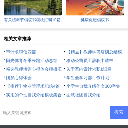
有关植树节倡议书模板汇编10篇
健康促进倡议书
相关文章推荐
审计求职信四篇
【精品】教师学习培训总结模
阳光体育冬季长跑活动总结
板8篇
移动公司员工辞职申请书
精选教师培训心得体会模板汇
关于室内设计求职信3篇
总8篇
团员心得体会
学生会学习部工作计划
【推荐】物业管理求职信4篇
小学生自我介绍作文300字集
实用的个性自我介绍模板集合
合7篇
面试社团自我介绍
6篇