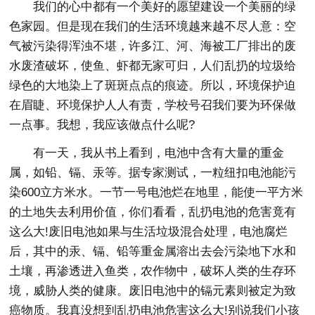
我们的心中都有一个美好的愿望建设一个美丽的绿
色家园。但是现在我们的生活环境越来越不尽人意：空
气被污染得浑浊不堪，许多江、河、海被工厂排出的废
水废渣破坏，使鱼、虾都无家可归，人们乱扔的垃圾给
绿色的大地染上了斑斑点点的痕迹。所以，环境保护迫
在眉睫、环境保护人人有责，学校号召我们要为环保做
一点事。我想，我应该做点什么呢?
有一天，我从书上看到，电池中含有大量的重金
属，如铅、镉、汞等。据专家测试，一粒纽扣电池能污
染600立方米水。一节一号电池烂在地里，能使一平方米
的土地失去利用价值，你们看看，乱扔电池的危害竟有
这么大!废旧电池如果与生活垃圾混合处理，电池腐烂
后，其中的汞、镉、铅等重金属溶出去会污染地下水和
土壤，再渗透进入鱼类，农作物中，破坏人类的生存环
境，威胁人类的健康。废旧电池中的镉元素则被定为致
癌物质。我真没想到乱扔电池危害这么大!别说我们小孩