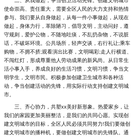
二、从我做起，争当创卫活动先锋。创建文明城市
使命崇高、责任重大，需要全区人民的大力支持和热情
参与。我们要从自身做起，从每一件小事做起，从现在
做起，身体力行，革除陋习，倡导文明，主动问好，遵
守规则，爱护公物，不随地吐痰，不乱扔杂物，不说脏
话，不破坏环境。公共场所，轻声交谈，右行礼让;乘车
购物，不拥不挤;观看演出比赛，文明喝彩;走人行横道、
不闯红灯，形成尊重他人劳动成果的新风尚。从日常生
活小事入手，养成良好的生活习惯，文明习惯，争当文
明学生，文明市民。积极参加创建卫生城市和各种活
动，争当创建活动的先锋，用实际行动支持创建文明城
市。
三、齐心协力，共塑xx美好新形象。热爱家乡，让
我们的家园更加美丽整洁，是我们的共同心愿。实现创
建文明城市的目标，全区人民必须共同努力!我们要做创
建文明城市的播种机，要做创建文明城市的先锋队。通