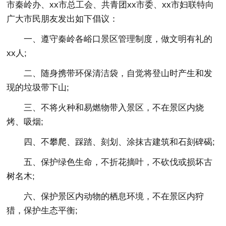
市秦岭办、xx市总工会、共青团xx市委、xx市妇联特向
广大市民朋友发出如下倡议：
一、遵守秦岭各峪口景区管理制度，做文明有礼的
xx人;
二、随身携带环保清洁袋，自觉将登山时产生和发
现的垃圾带下山;
三、不将火种和易燃物带入景区，不在景区内烧
烤、吸烟;
四、不攀爬、踩踏、刻划、涂抹古建筑和石刻碑碣;
五、保护绿色生命，不折花摘叶，不砍伐或损坏古
树名木;
六、保护景区内动物的栖息环境，不在景区内狩
猎，保护生态平衡;