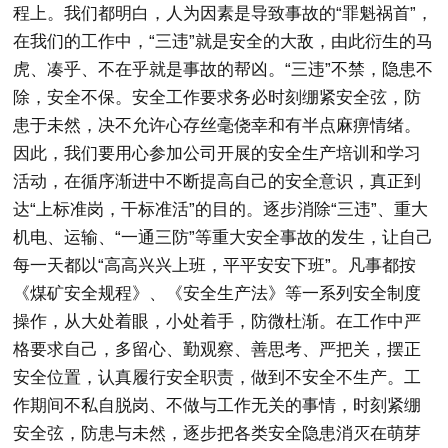
程上。我们都明白，人为因素是导致事故的“罪魁祸首”，
在我们的工作中，“三违”就是安全的大敌，由此衍生的马
虎、凑乎、不在乎就是事故的帮凶。“三违”不禁，隐患不
除，安全不保。安全工作要求务必时刻绷紧安全弦，防
患于未然，决不允许心存丝毫侥幸和有半点麻痹情绪。
因此，我们要用心参加公司开展的安全生产培训和学习
活动，在循序渐进中不断提高自己的安全意识，真正到
达“上标准岗，干标准活”的目的。逐步消除“三违”、重大
机电、运输、“一通三防”等重大安全事故的发生，让自己
每一天都以“高高兴兴上班，平平安安下班”。凡事都按
《煤矿安全规程》、《安全生产法》等一系列安全制度
操作，从大处着眼，小处着手，防微杜渐。在工作中严
格要求自己，多留心、勤观察、善思考、严把关，摆正
安全位置，认真履行安全职责，做到不安全不生产。工
作期间不私自脱岗、不做与工作无关的事情，时刻紧绷
安全弦，防患与未然，逐步把各类安全隐患消灭在萌芽