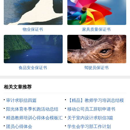
物业保证书
家具质量保证书
食品安全保证书
驾驶员保证书
相关文章推荐
审计求职信四篇
【精品】教师学习培训总结模
阳光体育冬季长跑活动总结
板8篇
移动公司员工辞职申请书
精选教师培训心得体会模板汇
关于室内设计求职信3篇
总8篇
团员心得体会
学生会学习部工作计划