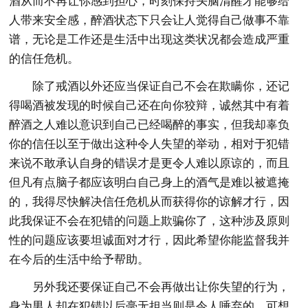
酒从而不再让你感到担心，时刻保持头脑清醒才能够给
人带来安全感，醉酒状态下只会让人觉得自己做事不靠
谱，无论是工作还是生活中出现这类状况都会造成严重
的信任危机。
除了戒酒以外还应当保证自己不会在欺瞒你，还记
得喝酒被发现的时候自己还在向你狡辩，诚然其中有着
醉酒之人难以意识到自己已经喝醉的事实，但我却辜负
你的信任以至于做出这种令人失望的举动，相对于犯错
来说不敢承认自身的错误才是更令人难以原谅的，而且
但凡有点脑子都应该明白自己身上的酒气是难以被遮掩
的，我得尽快解决信任危机从而获得你的谅解才行，因
此我保证不会在犯错的问题上欺骗你了，这种涉及原则
性的问题应该要坦诚面对才行，因此希望你能监督我并
在今后的生活中给予帮助。
另外我还要保证自己不会再做出让你失望的行为，
身为男人却在犯错以后毫无担当则是令人唾弃的，可想