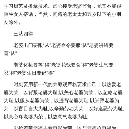
学习厨艺及推拿技术。虚心接受老婆监督，尤其不能跟
陌生女人搭话，当然，问路的老太太和五岁以下的小朋
友除外。
三从四得
老婆出门要跟“从”老婆命令要服“从”老婆讲错要
盲“从”
老婆化妆要等“得”老婆花钱要舍“得”老婆生气要
忍“得”老婆生日要记“得”
时刻要用新一代的荣辱观严格要求自己：以热爱老
婆为荣，以背叛老婆为耻;以关心老婆为荣，以忽略老婆
为耻;以服从老婆为荣，以违背老婆为耻;以崇拜老婆为
荣，以盲目自大为耻;以辛勤劳动为荣，以好逸恶劳为耻;
以真心疼老婆为荣，以故意气老婆为耻;
以抢着带老婆去看电影为荣，以与老婆抢电视为