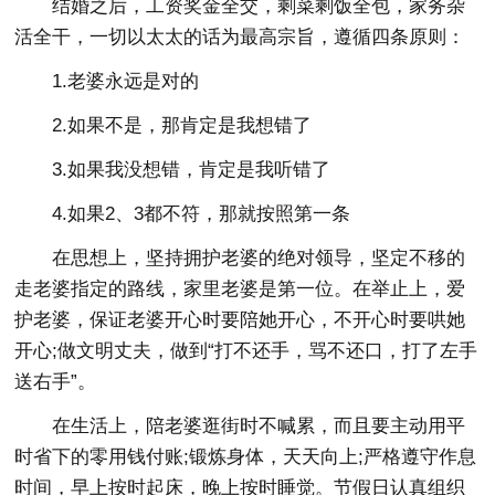
结婚之后，工资奖金全交，剩菜剩饭全包，家务杂
活全干，一切以太太的话为最高宗旨，遵循四条原则：
1.老婆永远是对的
2.如果不是，那肯定是我想错了
3.如果我没想错，肯定是我听错了
4.如果2、3都不符，那就按照第一条
在思想上，坚持拥护老婆的绝对领导，坚定不移的
走老婆指定的路线，家里老婆是第一位。在举止上，爱
护老婆，保证老婆开心时要陪她开心，不开心时要哄她
开心;做文明丈夫，做到“打不还手，骂不还口，打了左手
送右手”。
在生活上，陪老婆逛街时不喊累，而且要主动用平
时省下的零用钱付账;锻炼身体，天天向上;严格遵守作息
时间，早上按时起床，晚上按时睡觉。节假日认真组织