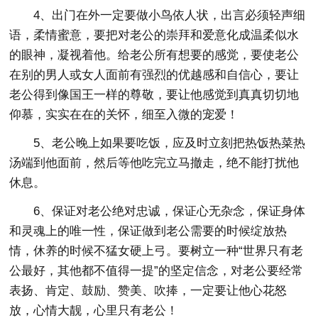
4、出门在外一定要做小鸟依人状，出言必须轻声细
语，柔情蜜意，要把对老公的崇拜和爱意化成温柔似水
的眼神，凝视着他。给老公所有想要的感觉，要使老公
在别的男人或女人面前有强烈的优越感和自信心，要让
老公得到像国王一样的尊敬，要让他感觉到真真切切地
仰慕，实实在在的关怀，细至入微的宠爱！
5、老公晚上如果要吃饭，应及时立刻把热饭热菜热
汤端到他面前，然后等他吃完立马撤走，绝不能打扰他
休息。
6、保证对老公绝对忠诚，保证心无杂念，保证身体
和灵魂上的唯一性，保证做到老公需要的时候绽放热
情，休养的时候不猛女硬上弓。要树立一种“世界只有老
公最好，其他都不值得一提”的坚定信念，对老公要经常
表扬、肯定、鼓励、赞美、吹捧，一定要让他心花怒
放，心情大靓，心里只有老公！