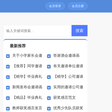
会员登录
会员注册
最新推荐
关于小学家长会邀
答谢酒会邀请函
【推荐】同学邀请
有关邀请单位邀请
请函集锦9篇
【精华】毕业典礼
【精华】公司邀请
函模板汇编十篇
函范文汇总8篇
新闻发布会邀请函
实用的邀请公司邀
邀请函汇总七篇
函范文锦集八篇
【精品】毕业典礼
获奖感言范文
范文合集6篇
请函范文集锦八篇
教师获奖感言发言
优秀少先队员获奖
邀请函模板集锦六篇