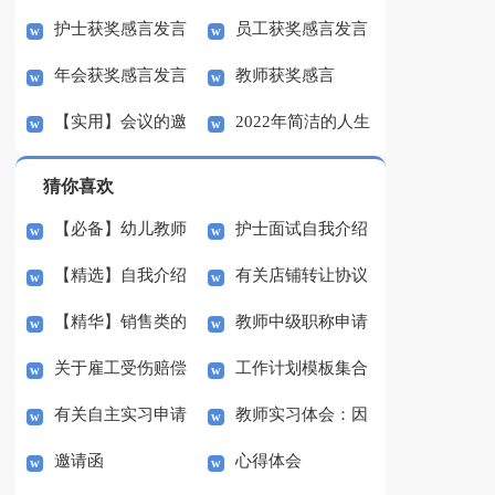
护士获奖感言发言
员工获奖感言发言
稿
感言
年会获奖感言发言
教师获奖感言
稿
稿
【实用】会议的邀
2022年简洁的人生
稿
请函范文汇总10篇
励志语录29条
猜你喜欢
【必备】幼儿教师
护士面试自我介绍
【精选】自我介绍
有关店铺转让协议
培训总结集合5篇
(汇编15篇)
【精华】销售类的
教师中级职称申请
的作文300字集锦八篇
书3篇
关于雇工受伤赔偿
工作计划模板集合
实习报告锦集六篇
书
有关自主实习申请
教师实习体会：因
协议书范本（精选3
七篇
邀请函
心得体会
书3篇
材施教
篇）