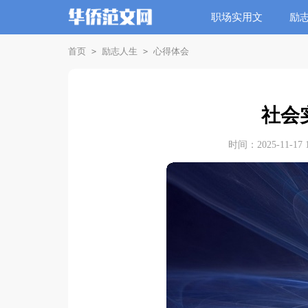
职场实用文
励
首页
励志人生
心得体会
>
>
社会
时间：2025-11-17 1