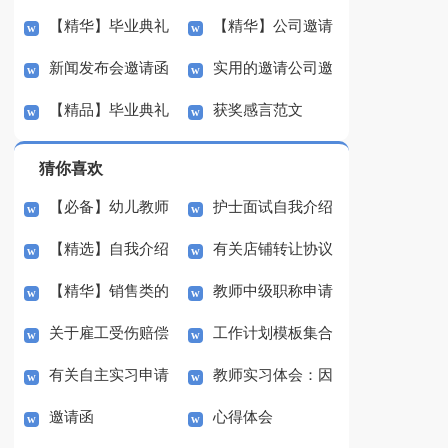
【精华】毕业典礼
【精华】公司邀请
函模板汇编十篇
函范文汇总8篇
新闻发布会邀请函
实用的邀请公司邀
邀请函汇总七篇
函范文锦集八篇
【精品】毕业典礼
获奖感言范文
范文合集6篇
请函范文集锦八篇
邀请函模板集锦六篇
猜你喜欢
【必备】幼儿教师
护士面试自我介绍
【精选】自我介绍
有关店铺转让协议
培训总结集合5篇
(汇编15篇)
【精华】销售类的
教师中级职称申请
的作文300字集锦八篇
书3篇
关于雇工受伤赔偿
工作计划模板集合
实习报告锦集六篇
书
有关自主实习申请
教师实习体会：因
协议书范本（精选3
七篇
邀请函
心得体会
书3篇
材施教
篇）