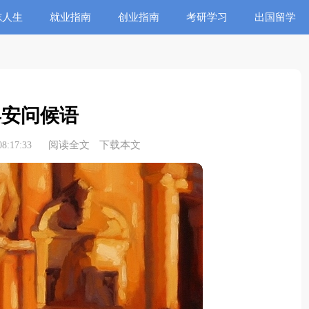
志人生
就业指南
创业指南
考研学习
出国留学
早安问候语
阅读全文
下载本文
8:17:33