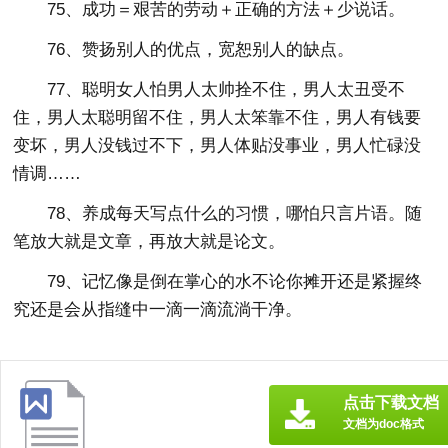
75、成功＝艰苦的劳动＋正确的方法＋少说话。
76、赞扬别人的优点，宽恕别人的缺点。
77、聪明女人怕男人太帅拴不住，男人太丑受不
住，男人太聪明留不住，男人太笨靠不住，男人有钱要
变坏，男人没钱过不下，男人体贴没事业，男人忙碌没
情调……
78、养成每天写点什么的习惯，哪怕只言片语。随
笔放大就是文章，再放大就是论文。
79、记忆像是倒在掌心的水不论你摊开还是紧握终
究还是会从指缝中一滴一滴流淌干净。
点击下载文档
文档为doc格式