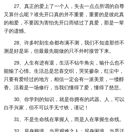
27、真正的爱上了一个人，失去一点点所谓的自尊
又算什么呢？谁先开口真的并不重要，重要的是彼此真
的相爱，不要因为害怕先开口而错过了真爱，那是一辈
子的遗憾。
28、许多时刻生命都布满不测，我们不知道那些不
测是好是坏，但最最先能做的只不外时接管下来。
29、人生有进有退，生活不钻牛角尖，输什么也不
能输了心情。生活总是悲喜交织，哭笑掺杂，红尘中，
只要有爱经过的地方，相信一定会有一派美景，一缕醇
香。活着是一场修行，当我们懂得了爱，懂得了慈悲。
30、你学到的知识，就是你拥有的武器。人，可以
白手兴家，但不可以手无寸铁，谨记！
31、不是生命线在掌握人，而是人在掌握生命线。
32、居身顺境，当思艰难之人；屈身困境，当觅迁