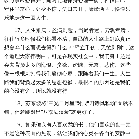
以万事应想得开，随时随地保持心理平衡，相信自己，
守住平常心，处变不惊，笑口常开，潇潇洒洒，快快乐
乐地走这一回人生。
17、人生难满，盈满则遗，当局者迷，旁观者清，
往往很多时候我们都看不清，自己的人生路上到底真正
想舍弃什么而想去得到什么？"壁立千仞，无欲则刚"，这
个道理大家都明白，可是在现实社会中，我们身上还是
会去背负太多的悔恨、贪欲、妒嫉、无奈、悲伤、这些
像一根根刺扎得我们痛彻心扉，跟随着我们一生。人生
路我们背负起太多的思想包袱，最根本的原因还是我们
的心没有舍，所以就没有得。
18、苏东坡将"三光日月星"对成"四诗风雅颂"固然不
错，但若能对出"八旗满汉蒙"就更好了。
19、如果确实有人喜欢我的书，他们喜欢的也一定
不是这种表面的热闹，就让我们的心灵在各自的安静中