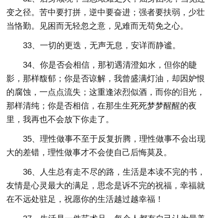
变之径。苦中要打拼，逆中要奋进；强者要扶弱，少壮
当恪勤。见困而无轻忽之意，见难而无苟免之心。
33、一切的更迭，无声无息，安详而静谧。
34、你是否会相信，那初遇清澄如水，但你的睫
影，那样馥郁；你是否谅解，我曾盛满灯油，却因妒恨
的腐蚀，一点点流失；这重逢浓烈似酒，而你的泪光，
那样清纯；你是否相信，在那生生死死梦梦醒醒的夜
里，我再也不会放下你走了。
35、理性做事不至于反复折腾，理性做事不会出现
大的差错，理性做事才不会使自己后悔莫及。
36、人生总有走不尽的路，生活是本读不完的书，
友情是心灵最大的满足，思念是诉不完的祝福，幸福就
在不远处驻足，祝愿你的生活越过越幸福！