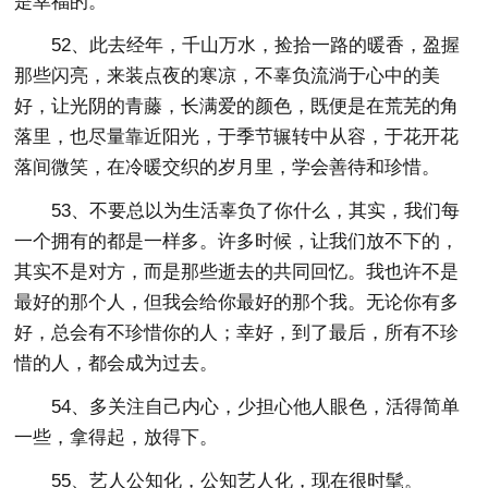
是幸福的。
52、此去经年，千山万水，捡拾一路的暖香，盈握
那些闪亮，来装点夜的寒凉，不辜负流淌于心中的美
好，让光阴的青藤，长满爱的颜色，既便是在荒芜的角
落里，也尽量靠近阳光，于季节辗转中从容，于花开花
落间微笑，在冷暖交织的岁月里，学会善待和珍惜。
53、不要总以为生活辜负了你什么，其实，我们每
一个拥有的都是一样多。许多时候，让我们放不下的，
其实不是对方，而是那些逝去的共同回忆。我也许不是
最好的那个人，但我会给你最好的那个我。无论你有多
好，总会有不珍惜你的人；幸好，到了最后，所有不珍
惜的人，都会成为过去。
54、多关注自己内心，少担心他人眼色，活得简单
一些，拿得起，放得下。
55、艺人公知化，公知艺人化，现在很时髦。