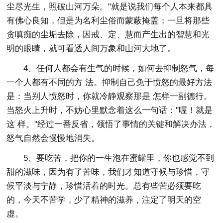
尘尽光生，照破山河万朵。"就是说我们每个人本来都具
有佛心良知，但是为名利尘俗而蒙蔽掩盖；一旦将那些
贪嗔痴的尘垢去除，因戒、定、慧而产生出的智慧和光
明的眼睛，就可看透人间万象和山河大地了。
4、任何人都会有生气的时候，如何去抑制怒气，每
一个人都有不同的方 法。抑制自己免于愤怒的最好方法
是：当别人愤怒时，你就冷静观察那是 怎样一副德行。
当怒火上升时，不妨心里默念着这么一句话："喔！就是
这 样。"经过一番反省，领悟了事情的关键和解决办法，
怒气自然会慢慢地消失。
5、要吃苦，把你的一生泡在蜜罐里，你也感觉不到
甜的滋味，因为有了苦味，我们才知道守候与珍惜，守
候平淡与宁静，珍惜活着的时光。总有些苦必须要吃
的，今天不苦学，少了精神的滋养，注定了明天的空
虚。