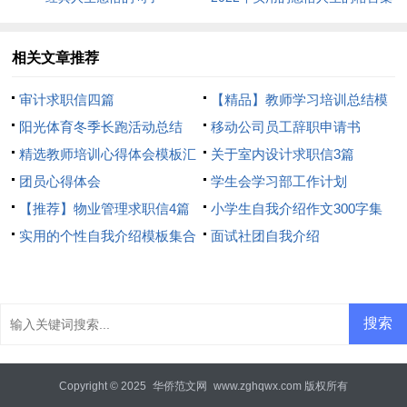
锦95条
相关文章推荐
审计求职信四篇
【精品】教师学习培训总结模
阳光体育冬季长跑活动总结
板8篇
移动公司员工辞职申请书
精选教师培训心得体会模板汇
关于室内设计求职信3篇
总8篇
团员心得体会
学生会学习部工作计划
【推荐】物业管理求职信4篇
小学生自我介绍作文300字集
实用的个性自我介绍模板集合
合7篇
面试社团自我介绍
6篇
Copyright © 2025
华侨范文网
www.zghqwx.com 版权所有