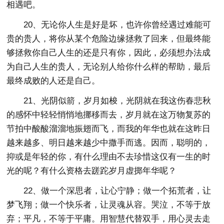
相遇吧。
20、无论你人生是好是坏，也许你曾经遇过难能可
贵的贵人，将你从某个危险边缘拯救了回来，但最终能
够拯救你自己人生的还是只有你，因此，必须想办法成
为自己人生的贵人，无论别人给你什么样的帮助，最后
最终成败的人还是自己。
21、光阴似箭，岁月如梭，光阴就在我这伤春悲秋
的感怀中轻轻悄悄地挪移而去，岁月就在这万物复苏的
节拍中酸酸溜溜地振翅而飞，而我的年华也就在这昨日
越来越多、明日越来越少中撒手而逃。因而，聪明的，
抑或是年轻的你，有什么理由不去珍惜这仅有一生的时
光的呢？有什么资格去蹉跎岁月虚掷年华呢？
22、做一个深思者，让心宁静；做一个拓荒者，让
梦飞翔；做一个快乐者，让灵魂从容。哭泣，不等于放
弃；平凡，不等于平庸。用智慧代替双手，用心灵去走