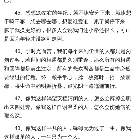
己。
45、想想20左右的年纪，就不该安分下来，就该想
干嘛干嘛，想去哪去哪，想爱谁爱谁，累了就停下来，
腻了就换更好的，很多人会说我们还小路还很长，可正
是因为年轻才没路可走阿。
46、于时光而言，我们每个来到尘世的人都只是匆
匆过客，若世间的相遇都是久别重逢，那么所有的相遇
和回眸都是前生注定，所有的悲欢离合都是生命中必然
要经过的行程。怀一颗平常心，捻一枚落叶，拾一朵素
馨，将生命中的明媚折叠，踏光阴一路迤逦前行。
47、像我这样渴望安稳清闲的人，怎么会辞掉公职
出来四处奔。像我这样自诩温柔的人，怎么会伤她伤的
那么深。
48、像我这样平凡的人，碌碌无为过了一生。像我
这样孤单的人，一生只为一个人。