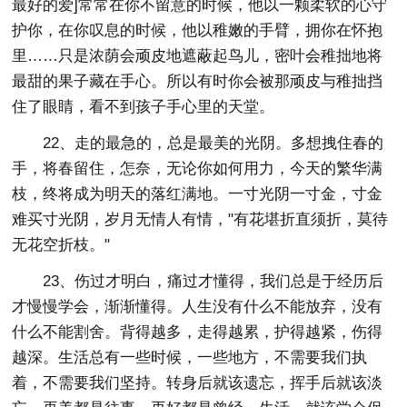
最好的爱]常常在你不留意的时候，他以一颗柔软的心守
护你，在你叹息的时候，他以稚嫩的手臂，拥你在怀抱
里……只是浓荫会顽皮地遮蔽起鸟儿，密叶会稚拙地将
最甜的果子藏在手心。所以有时你会被那顽皮与稚拙挡
住了眼睛，看不到孩子手心里的天堂。
22、走的最急的，总是最美的光阴。多想拽住春的
手，将春留住，怎奈，无论你如何用力，今天的繁华满
枝，终将成为明天的落红满地。一寸光阴一寸金，寸金
难买寸光阴，岁月无情人有情，"有花堪折直须折，莫待
无花空折枝。"
23、伤过才明白，痛过才懂得，我们总是于经历后
才慢慢学会，渐渐懂得。人生没有什么不能放弃，没有
什么不能割舍。背得越多，走得越累，护得越紧，伤得
越深。生活总有一些时候，一些地方，不需要我们执
着，不需要我们坚持。转身后就该遗忘，挥手后就该淡