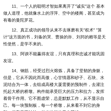
11、一个人的聪明才智如果离开了"诚实"这个 基本
做人道理，他就像水上的浮萍、空中的楼阁，甚至成为
有毒的曼陀罗花。
12、真正成功的领导从来不去琢磨有关"权术" "算
计"这方面的书，刘备的哭、曹操的诈、刘邦的赖等是天
性使然，是学不来的。
13、阿谀不能赢得友谊，只有真理和忠诚才能巩固
友谊。
14、钢筋，经受过烈火熔炼，具备了坚韧的身躯，
但是，它从不因此而高傲，心甘情愿和砂子、石块、水
泥结合为一体，去组成高楼大厦需要的预制件，去灌注
托起大桥的桥墩。构件能承受巨大的压力和拉力，发挥
着骨干作用。它不图虚荣，总是默默工作，从不显示自
己。每一块预制板，每一个桥墩，从来看不到它的身