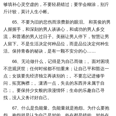
够填补心灵空虚的，不要轻易错过；要学会糊涂，别斤
斤计较，莫计人生小帐。
65、不要为旧的悲伤而浪费新的眼泪。 和英俊的男
人握握手，和深刻的男人谈谈心，和成功的男人多交
流，和普通的男人过日子。美丽让男人停下，智慧让男
人留下。不是生活决定何种品位，而是品位决定何种生
活。保持青春的秘诀，是有一颗不安分的心……
66、无论做什么，记得是为自己而做；。面对困境
不悲观厌世；任何时候都不怕重来；让自己平和豁达一
点；女孩要先经济独立再谈别的；。不要忘记进修学
问，拓宽胸襟；。潇洒一点，失去的东西并未属于自
己；。要保持少女般的浪漫情怀；生命的乐趣自己寻
找，没人义务讨好自己。
67、什么是负能量。负能量就是抱怨。为什么要抱
怨。抱怨就是认为自己是对的。外在都是错的。对外在