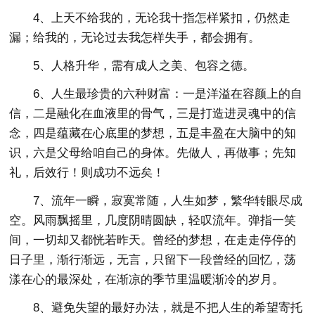
4、上天不给我的，无论我十指怎样紧扣，仍然走
漏；给我的，无论过去我怎样失手，都会拥有。
5、人格升华，需有成人之美、包容之德。
6、人生最珍贵的六种财富：一是洋溢在容颜上的自
信，二是融化在血液里的骨气，三是打造进灵魂中的信
念，四是蕴藏在心底里的梦想，五是丰盈在大脑中的知
识，六是父母给咱自己的身体。先做人，再做事；先知
礼，后效行！则成功不远矣！
7、流年一瞬，寂寞常随，人生如梦，繁华转眼尽成
空。风雨飘摇里，几度阴晴圆缺，轻叹流年。弹指一笑
间，一切却又都恍若昨天。曾经的梦想，在走走停停的
日子里，渐行渐远，无言，只留下一段曾经的回忆，荡
漾在心的最深处，在渐凉的季节里温暖渐冷的岁月。
8、避免失望的最好办法，就是不把人生的希望寄托