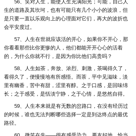
56、笑对人生，能使人生充满阳光；可能，自己人
生的道路及其坎坷，也有可能只有几个小小的波浪，但
是只要一直以乐观向上的心理面对它们，再大的波折也
会平安度过。
57、人生在世就应该活的开心，如果你不开心，那
你看看那些比你更惨的人，他们都能开开心心的活着
的，为什么你就不行，是因为你比他们高贵吗？
58、人生如茶，奔放、浓烈、刺激，茶喝得久了，
看得久了，便慢慢地有所感悟。而茶，平中见滋味，淡
里有幽香，苦中有甜，涩里有醇。之于口感，是回味绵
长；之于感受，是恬淡宁静，之于心情，是悠然自得。
59、人生本来就是有无数的岔路口，在没有经历过
的时候，谁也无法判断哪些选择一定是到达终点的最优
路径。
60、微笑在先——很有感受染力。要友好地、恰当