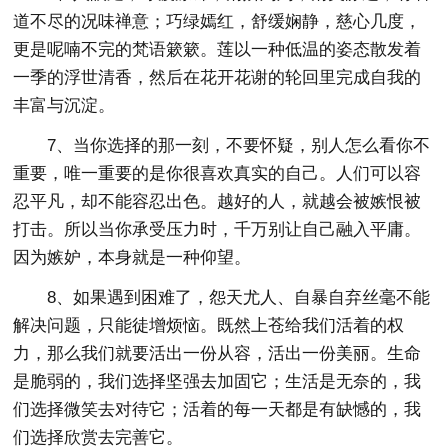
道不尽的况味禅意；巧绿嫣红，舒缓娴静，慈心几度，
更是呢喃不完的梵语簌簌。莲以一种低温的姿态散发着
一季的浮世清香，然后在花开花谢的轮回里完成自我的
丰富与沉淀。
7、当你选择的那一刻，不要怀疑，别人怎么看你不
重要，唯一重要的是你很喜欢真实的自己。人们可以容
忍平凡，却不能容忍出色。越好的人，就越会被嫉恨被
打击。所以当你承受压力时，千万别让自己融入平庸。
因为嫉妒，本身就是一种仰望。
8、如果遇到困难了，怨天尤人、自暴自弃丝毫不能
解决问题，只能徒增烦恼。既然上苍给我们活着的权
力，那么我们就要活出一份从容，活出一份美丽。生命
是脆弱的，我们选择坚强去加固它；生活是无奈的，我
们选择微笑去对待它；活着的每一天都是有缺憾的，我
们选择欣赏去完善它。