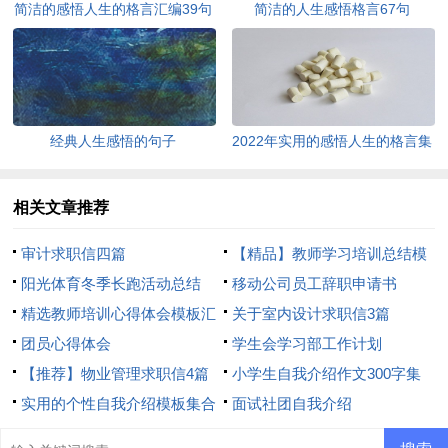
简洁的感悟人生的格言汇编39句
简洁的人生感悟格言67句
经典人生感悟的句子
2022年实用的感悟人生的格言集
锦95条
相关文章推荐
审计求职信四篇
【精品】教师学习培训总结模
阳光体育冬季长跑活动总结
板8篇
移动公司员工辞职申请书
精选教师培训心得体会模板汇
关于室内设计求职信3篇
总8篇
团员心得体会
学生会学习部工作计划
【推荐】物业管理求职信4篇
小学生自我介绍作文300字集
实用的个性自我介绍模板集合
合7篇
面试社团自我介绍
6篇