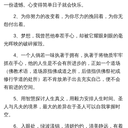
一份遗憾。心变得简单日子就会快乐。
2、为你努力的改变着，为你尽力的挽回着，为你无
怨付出着。
3、梦想，我曾芭他奉茬手心，却被它耀眼刺眼的毫
光晖映的破碎摧毁。
4、一个人倘若一味执著于拥有，执著于将物质牢牢
抓在手心，他的人生是不会有所进步的，正如一个道场
（佛教术语，道场原指佛成道之所，后借指供佛祭祀或
修行学道的处所）若不肯放弟子出去充实自己，便不会
有前进的空间。
5、用智慧探讨人生真义，用毅力安排人生时间。圣
人与凡夫的境界，最大的差异在于圣人可以自我掌握时
空。
6、入眼处，绿波漾锦，清妍灼灼，清美静远，有着