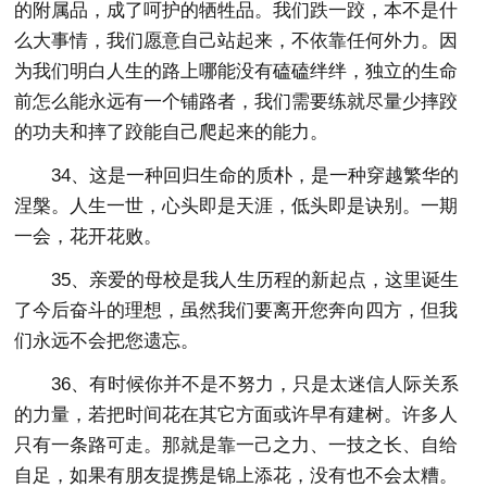
的附属品，成了呵护的牺牲品。我们跌一跤，本不是什
么大事情，我们愿意自己站起来，不依靠任何外力。因
为我们明白人生的路上哪能没有磕磕绊绊，独立的生命
前怎么能永远有一个铺路者，我们需要练就尽量少摔跤
的功夫和摔了跤能自己爬起来的能力。
34、这是一种回归生命的质朴，是一种穿越繁华的
涅槃。人生一世，心头即是天涯，低头即是诀别。一期
一会，花开花败。
35、亲爱的母校是我人生历程的新起点，这里诞生
了今后奋斗的理想，虽然我们要离开您奔向四方，但我
们永远不会把您遗忘。
36、有时候你并不是不努力，只是太迷信人际关系
的力量，若把时间花在其它方面或许早有建树。许多人
只有一条路可走。那就是靠一己之力、一技之长、自给
自足，如果有朋友提携是锦上添花，没有也不会太糟。