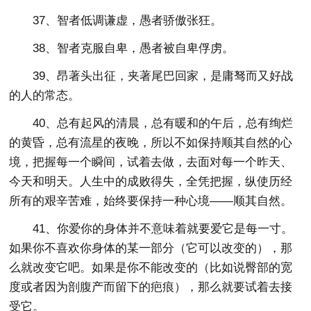
37、智者低调谦虚，愚者骄傲张狂。
38、智者克服自卑，愚者被自卑俘虏。
39、昂著头出征，夹著尾巴回家，是庸驽而又好战
的人的常态。
40、总有起风的清晨，总有暖和的午后，总有绚烂
的黄昏，总有流星的夜晚，所以不如保持顺其自然的心
境，把握每一个瞬间，试着去做，去面对每一个昨天、
今天和明天。人生中的成败得失，全凭把握，纵使历经
所有的艰辛苦难，始终要保持一种心境——顺其自然。
41、你爱你的身体并不意味着就要爱它是每一寸。
如果你不喜欢你身体的某一部分（它可以改变的），那
么就改变它吧。如果是你不能改变的（比如说臀部的宽
度或者因为剖腹产而留下的疤痕），那么就要试着去接
受它。