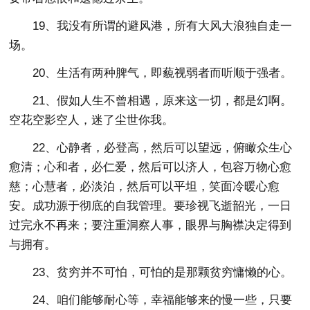
19、我没有所谓的避风港，所有大风大浪独自走一
场。
20、生活有两种脾气，即藐视弱者而听顺于强者。
21、假如人生不曾相遇，原来这一切，都是幻啊。
空花空影空人，迷了尘世你我。
22、心静者，必登高，然后可以望远，俯瞰众生心
愈清；心和者，必仁爱，然后可以济人，包容万物心愈
慈；心慧者，必淡泊，然后可以平坦，笑面冷暖心愈
安。成功源于彻底的自我管理。要珍视飞逝韶光，一日
过完永不再来；要注重洞察人事，眼界与胸襟决定得到
与拥有。
23、贫穷并不可怕，可怕的是那颗贫穷慵懒的心。
24、咱们能够耐心等，幸福能够来的慢一些，只要