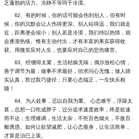
乏蓬勃的活力。冷静不等同于冷漠。
62、有的时候，你的话可能会伤到别人，但有时
候，你的沉默会让人伤得更深。别人站得远，我们就走
近，距离便会缩小；别人若是冷漠，我们待以热情，就
会逐渐热络。惟有主动付出，才有丰富的果实获得收
获。用微笑应对人生，也要应对自己的悲伤痛苦。
63、经绷得太紧，生活枯燥无味；偶尔放松心情，
善于调节为最；做事不求最好，但求问心无愧；做人踏
实认真，胜过取巧捷径；只要心态端正，一生快乐相
随！
64、为人处事，忌以自我为重。 心态难平，浮躁太
甚，总想一口吃成胖子，过分追求速度效率，终是欲速
而不达；生理难调，生活太杂，不拒百色烟火，不敌百
般诱惑。如何让欲望减肥，让心态瘦身，让生活简单，
才算是治已上策。