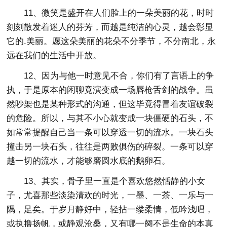
11、微笑是盛开在人们脸上的一朵美丽的花，时时
刻刻散发着迷人的芬芳，而越是纯洁的心灵，越会彰显
它的.美丽。愿这朵美丽的花朵不分季节，不分南北，永
远在我们的生活中开放。
12、因为与他一时意见不合，你们有了言语上的争
执，于是原本的闲聊竟演变成一场唇枪舌剑的战争。虽
然吵架也是某种形式的沟通，但这毕竟得冒着友谊破裂
的危险。所以，与其不小心就变成一块僵硬的石头，不
如常常提醒自己当一条可以穿透一切的流水。一块石头
撞击另一块石头，往往是两败俱伤的碎裂。一条可以穿
越一切的流水，才能够磨圆水底的鹅卵石。
13、其实，骨子里一直是个喜欢悠然恬静的小女
子，尤喜那些淡染清欢的时光，一墨、一茶、一乐与一
隅，足矣。于岁月静好中，轻拈一缕柔情，低吟浅唱，
或执撸扬帆，或静观沧桑，又有哪一阕不是生命的本真