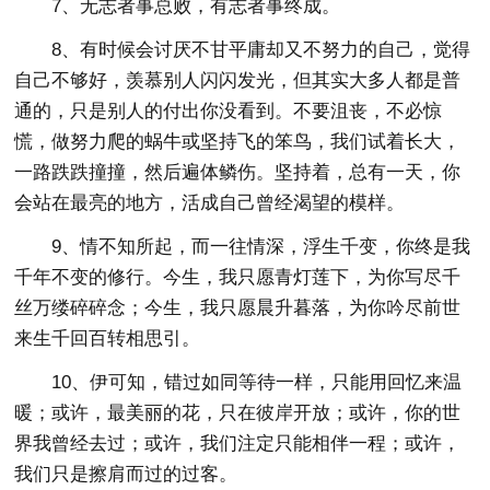
7、无志者事总败，有志者事终成。
8、有时候会讨厌不甘平庸却又不努力的自己，觉得
自己不够好，羡慕别人闪闪发光，但其实大多人都是普
通的，只是别人的付出你没看到。不要沮丧，不必惊
慌，做努力爬的蜗牛或坚持飞的笨鸟，我们试着长大，
一路跌跌撞撞，然后遍体鳞伤。坚持着，总有一天，你
会站在最亮的地方，活成自己曾经渴望的模样。
9、情不知所起，而一往情深，浮生千变，你终是我
千年不变的修行。今生，我只愿青灯莲下，为你写尽千
丝万缕碎碎念；今生，我只愿晨升暮落，为你吟尽前世
来生千回百转相思引。
10、伊可知，错过如同等待一样，只能用回忆来温
暖；或许，最美丽的花，只在彼岸开放；或许，你的世
界我曾经去过；或许，我们注定只能相伴一程；或许，
我们只是擦肩而过的过客。