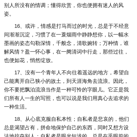
别人所没有的情调；懂得欣赏，你也便拥有迷人的风
姿。
16、或许，情感是打马而过的时光，总是于不经意
间渐渐沉淀，习惯了在一蓑烟雨中静静想你，以一幅水
墨画的姿态勾勒深情，千般念，清歌婉转；万种情，谁
解风情？盈一怀心事，在一阕清词中行走，那些过往，
也便如花，悄然绽放。
17、没有一个青年人不向往着遥远的地方，希望自
己能离开自己狭小的故土，到天涯海角去流浪。因此，
你不要把飘泊流浪当作是一种可怜的字眼儿。它正是我
们所有人一生的写照，也可以说是我们用真心去追求的
一种生活。
18、从心底克服自私本性；自私者是悲哀的，他们
总是渴望占有，拼命地保护自己的东西，同时又想方设
法地掠夺别人；自私者是眼光短浅的，总是在乎眼前的