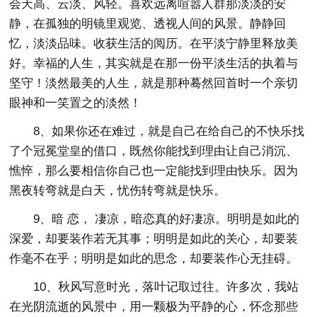
会天高、云淡、风轻。喜欢远离喧嚣人群那淡淡的安
静，在孤独的明镜里观览、透视人间的风景。静静回
忆，淡淡品味。收获生活的阅历。在平淡宁静里释放美
好。幸福的人生，其实就是在那一份平淡生活的执着与
坚守！淡然最美的人生，就是那种蓦然回首时一个亲切
眼神和一笑置之的淡然！
8、如果你还在难过，就是自己在给自己的不快乐找
了个冠冕堂皇的借口，既然你能找到理由让自己消沉、
憔悴，那么要相信你自己也一定能找到理由快乐。因为
黑夜转弯就是白天，忧伤转弯就是快乐。
9、暗 恋， 凄凉，暗恋真的好凄凉。明明是如此的
深爱，却要装作若无其事；明明是如此的关心，却要装
作毫不在乎；明明是如此的思念，却要装作心无挂碍。
10、秋风写意时光，落叶记取过往。许多次，我站
在光阴流逝的风景中，用一颗极为平静的心，怀念那些