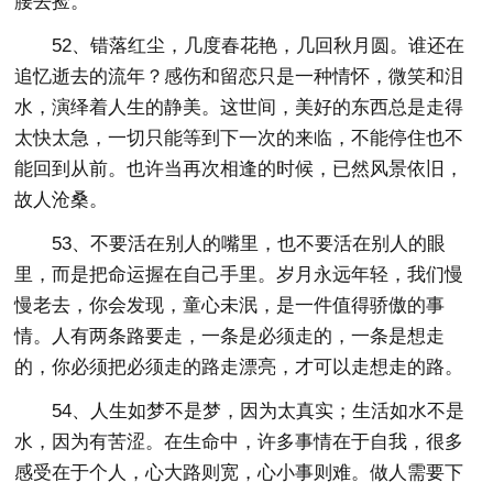
腰去捡。
52、错落红尘，几度春花艳，几回秋月圆。谁还在
追忆逝去的流年？感伤和留恋只是一种情怀，微笑和泪
水，演绎着人生的静美。这世间，美好的东西总是走得
太快太急，一切只能等到下一次的来临，不能停住也不
能回到从前。也许当再次相逢的时候，已然风景依旧，
故人沧桑。
53、不要活在别人的嘴里，也不要活在别人的眼
里，而是把命运握在自己手里。岁月永远年轻，我们慢
慢老去，你会发现，童心未泯，是一件值得骄傲的事
情。人有两条路要走，一条是必须走的，一条是想走
的，你必须把必须走的路走漂亮，才可以走想走的路。
54、人生如梦不是梦，因为太真实；生活如水不是
水，因为有苦涩。在生命中，许多事情在于自我，很多
感受在于个人，心大路则宽，心小事则难。做人需要下