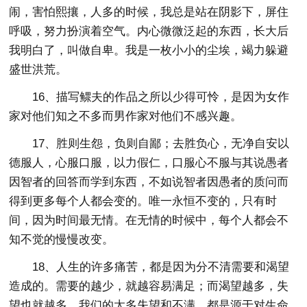
闹，害怕熙攘，人多的时候，我总是站在阴影下，屏住
呼吸，努力扮演着空气。内心微微泛起的东西，长大后
我明白了，叫做自卑。我是一枚小小的尘埃，竭力躲避
盛世洪荒。
16、描写鳏夫的作品之所以少得可怜，是因为女作
家对他们知之不多而男作家对他们不感兴趣。
17、胜则生怨，负则自鄙；去胜负心，无净自安以
德服人，心服口服，以力假仁，口服心不服与其说愚者
因智者的回答而学到东西，不如说智者因愚者的质问而
得到更多每个人都会变的。唯一永恒不变的，只有时
间，因为时间最无情。在无情的时候中，每个人都会不
知不觉的慢慢改变。
18、人生的许多痛苦，都是因为分不清需要和渴望
造成的。需要的越少，就越容易满足；而渴望越多，失
望也就越多。我们的太多失望和不满，都是源于对生命