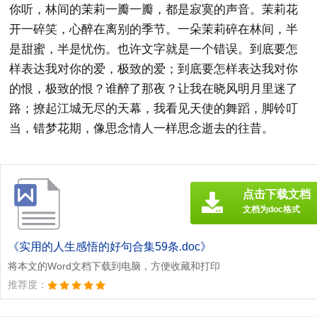
你听，林间的茉莉一瓣一瓣，都是寂寞的声音。茉莉花
开一碎笑，心醉在离别的季节。一朵茉莉碎在林间，半
是甜蜜，半是忧伤。也许文字就是一个错误。到底要怎
样表达我对你的爱，极致的爱；到底要怎样表达我对你
的恨，极致的恨？谁醉了那夜？让我在晓风明月里迷了
路；撩起江城无尽的天幕，我看见天使的舞蹈，脚铃叮
当，错梦花期，像思念情人一样思念逝去的往昔。
点击下载文档
文档为doc格式
《实用的人生感悟的好句合集59条.doc》
将本文的Word文档下载到电脑，方便收藏和打印
推荐度：