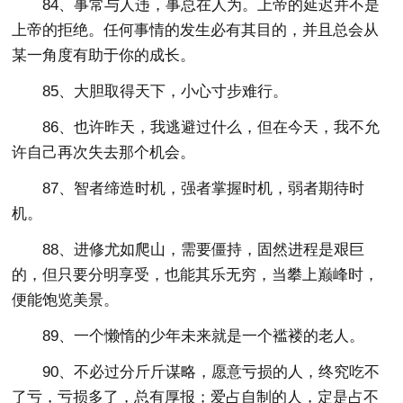
84、事常与人违，事总在人为。上帝的延迟并不是
上帝的拒绝。任何事情的发生必有其目的，并且总会从
某一角度有助于你的成长。
85、大胆取得天下，小心寸步难行。
86、也许昨天，我逃避过什么，但在今天，我不允
许自己再次失去那个机会。
87、智者缔造时机，强者掌握时机，弱者期待时
机。
88、进修尤如爬山，需要僵持，固然进程是艰巨
的，但只要分明享受，也能其乐无穷，当攀上巅峰时，
便能饱览美景。
89、一个懒惰的少年未来就是一个褴褛的老人。
90、不必过分斤斤谋略，愿意亏损的人，终究吃不
了亏，亏损多了，总有厚报；爱占自制的人，定是占不