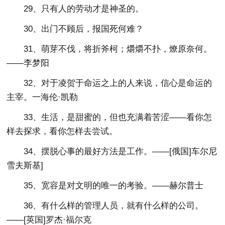
29、只有人的劳动才是神圣的。
30、出门不顾后，报国死何难？
31、萌芽不伐，将折斧柯；爝爝不扑，燎原奈何。
——李梦阳
32、对于凌贺于命运之上的人来说，信心是命运的
主宰。一海伦·凯勒
33、生活，是甜蜜的，但也充满着苦涩——看你怎
样去探求，看你怎样去尝试。
34、摆脱心事的最好方法是工作。——[俄国]车尔尼
雪夫斯基]
35、宽容是对文明的唯一的考验。——赫尔普士
36、有什么样的管理人员，就有什么样的公司。
——[英国]罗杰·福尔克