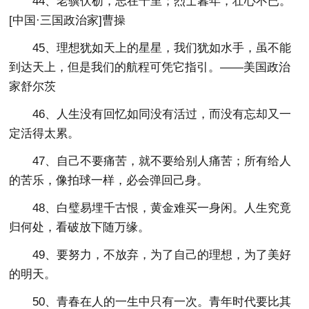
44、老骥伏枥，志在千里；烈士暮年，壮心不已。
[中国·三国政治家]曹操
45、理想犹如天上的星星，我们犹如水手，虽不能
到达天上，但是我们的航程可凭它指引。——美国政治
家舒尔茨
46、人生没有回忆如同没有活过，而没有忘却又一
定活得太累。
47、自己不要痛苦，就不要给别人痛苦；所有给人
的苦乐，像拍球一样，必会弹回己身。
48、白璧易埋千古恨，黄金难买一身闲。人生究竟
归何处，看破放下随万缘。
49、要努力，不放弃，为了自己的理想，为了美好
的明天。
50、青春在人的一生中只有一次。青年时代要比其