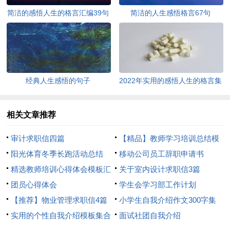
简洁的感悟人生的格言汇编39句
简洁的人生感悟格言67句
经典人生感悟的句子
2022年实用的感悟人生的格言集
锦95条
相关文章推荐
审计求职信四篇
【精品】教师学习培训总结模
阳光体育冬季长跑活动总结
板8篇
移动公司员工辞职申请书
精选教师培训心得体会模板汇
关于室内设计求职信3篇
总8篇
团员心得体会
学生会学习部工作计划
【推荐】物业管理求职信4篇
小学生自我介绍作文300字集
实用的个性自我介绍模板集合
合7篇
面试社团自我介绍