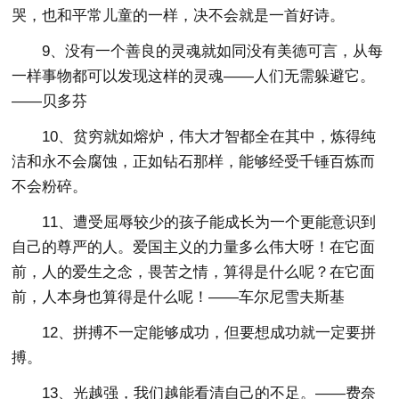
哭，也和平常儿童的一样，决不会就是一首好诗。
9、没有一个善良的灵魂就如同没有美德可言，从每
一样事物都可以发现这样的灵魂——人们无需躲避它。
——贝多芬
10、贫穷就如熔炉，伟大才智都全在其中，炼得纯
洁和永不会腐蚀，正如钻石那样，能够经受千锤百炼而
不会粉碎。
11、遭受屈辱较少的孩子能成长为一个更能意识到
自己的尊严的人。爱国主义的力量多么伟大呀！在它面
前，人的爱生之念，畏苦之情，算得是什么呢？在它面
前，人本身也算得是什么呢！——车尔尼雪夫斯基
12、拼搏不一定能够成功，但要想成功就一定要拼
搏。
13、光越强，我们越能看清自己的不足。——费奈