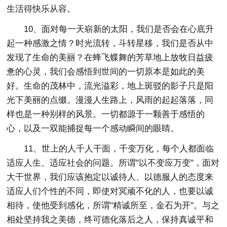
生活得快乐从容。
10、面对每一天崭新的太阳，我们是否会在心底升
起一种感激之情？时光流转，斗转星移，我们是否从中
发现了生命的美丽？在蜂飞蝶舞的芳草地上放牧日益疲
惫的心灵，我们会感悟到世间的一切原本是如此的美
好。生命的茂林中，流光溢彩，地上斑驳的影子只是阳
光下美丽的点缀。漫漫人生路上，风雨的起起落落，同
样也是一种别样的风景。一切都源于一颗善于感悟的
心，以及一双能捕捉每一个感动瞬间的眼睛。
11、世上的人千人干面，千变万化，每个人都面临
适应人生、适应社会的问题。所谓"以不变应万变"，面对
大干世界，我们应该抱定以诚待人、以德服人的态度来
适应人们个性的不同，即使对冥顽不化的人，也要以诚
相待，使他受到感化，所谓"精诚所至，金石为开"。与之
相处坚持我之美德，终可德化落后之人，保持真诚平和