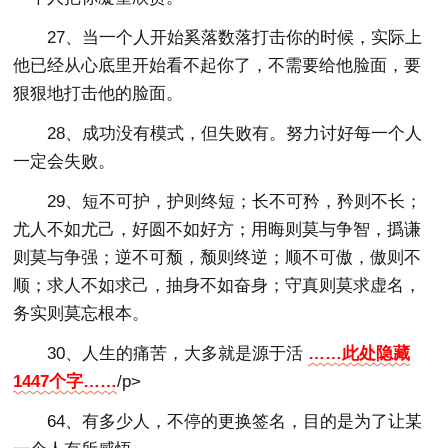
27、当一个人开始奚落数落打击你的时候，实际上
他已经从心底里开始看不起你了，不需要给他脸面，要
狠狠地打击他的脸面。
28、成功没有模式，但失败有。努力讨好每一个人
一定会失败。
29、短不可护，护则终短；长不可矜，矜则不长；
尤人不如尤己，好圆不如好方；用晦则莫与争智，撝谦
则莫与争强；逆不可颓，颓则终逆；顺不可傲，傲则不
顺；求人不如求己，抽身不如奋身；守真则莫求虚名，
务实则莫忘根本。
30、人生的痛苦，大多就是源于活
……此处隐藏
1447个字……
/p>
64、有多少人，不停的更换签名，目的是为了让某