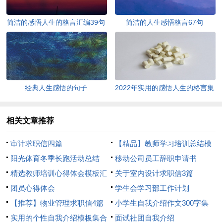
简洁的感悟人生的格言汇编39句
简洁的人生感悟格言67句
经典人生感悟的句子
2022年实用的感悟人生的格言集
锦95条
相关文章推荐
审计求职信四篇
【精品】教师学习培训总结模
阳光体育冬季长跑活动总结
板8篇
移动公司员工辞职申请书
精选教师培训心得体会模板汇
关于室内设计求职信3篇
总8篇
团员心得体会
学生会学习部工作计划
【推荐】物业管理求职信4篇
小学生自我介绍作文300字集
实用的个性自我介绍模板集合
合7篇
面试社团自我介绍