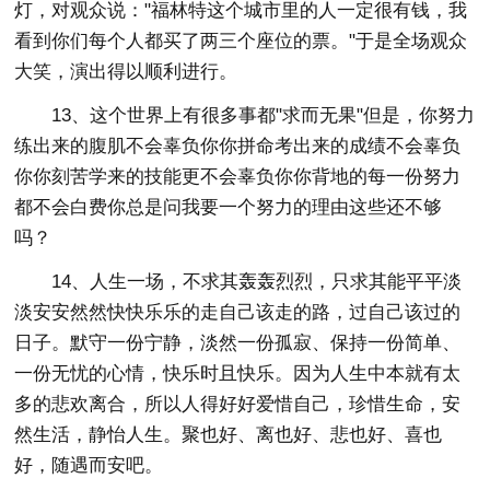
灯，对观众说："福林特这个城市里的人一定很有钱，我
看到你们每个人都买了两三个座位的票。"于是全场观众
大笑，演出得以顺利进行。
13、这个世界上有很多事都"求而无果"但是，你努力
练出来的腹肌不会辜负你你拼命考出来的成绩不会辜负
你你刻苦学来的技能更不会辜负你你背地的每一份努力
都不会白费你总是问我要一个努力的理由这些还不够
吗？
14、人生一场，不求其轰轰烈烈，只求其能平平淡
淡安安然然快快乐乐的走自己该走的路，过自己该过的
日子。默守一份宁静，淡然一份孤寂、保持一份简单、
一份无忧的心情，快乐时且快乐。因为人生中本就有太
多的悲欢离合，所以人得好好爱惜自己，珍惜生命，安
然生活，静怡人生。聚也好、离也好、悲也好、喜也
好，随遇而安吧。