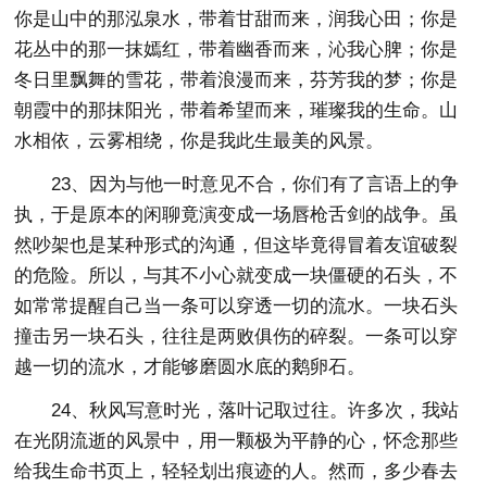
你是山中的那泓泉水，带着甘甜而来，润我心田；你是
花丛中的那一抹嫣红，带着幽香而来，沁我心脾；你是
冬日里飘舞的雪花，带着浪漫而来，芬芳我的梦；你是
朝霞中的那抹阳光，带着希望而来，璀璨我的生命。山
水相依，云雾相绕，你是我此生最美的风景。
23、因为与他一时意见不合，你们有了言语上的争
执，于是原本的闲聊竟演变成一场唇枪舌剑的战争。虽
然吵架也是某种形式的沟通，但这毕竟得冒着友谊破裂
的危险。所以，与其不小心就变成一块僵硬的石头，不
如常常提醒自己当一条可以穿透一切的流水。一块石头
撞击另一块石头，往往是两败俱伤的碎裂。一条可以穿
越一切的流水，才能够磨圆水底的鹅卵石。
24、秋风写意时光，落叶记取过往。许多次，我站
在光阴流逝的风景中，用一颗极为平静的心，怀念那些
给我生命书页上，轻轻划出痕迹的人。然而，多少春去