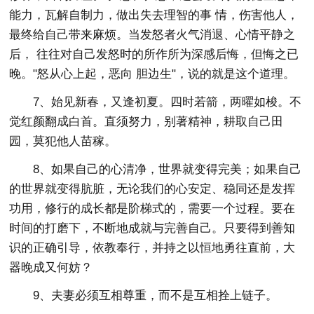
能力，瓦解自制力，做出失去理智的事 情，伤害他人，
最终给自己带来麻烦。当发怒者火气消退、心情平静之
后， 往往对自己发怒时的所作所为深感后悔，但悔之已
晚。"怒从心上起，恶向 胆边生"，说的就是这个道理。
7、始见新春，又逢初夏。四时若箭，两曜如梭。不
觉红颜翻成白首。直须努力，别著精神，耕取自己田
园，莫犯他人苗稼。
8、如果自己的心清净，世界就变得完美；如果自己
的世界就变得肮脏，无论我们的心安定、稳同还是发挥
功用，修行的成长都是阶梯式的，需要一个过程。要在
时间的打磨下，不断地成就与完善自己。只要得到善知
识的正确引导，依教奉行，并持之以恒地勇往直前，大
器晚成又何妨？
9、夫妻必须互相尊重，而不是互相拴上链子。