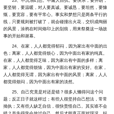
23、不沉溺幻想。不庸人自扰。要快乐，要开朗，
要坚韧，要温暖，对人要真诚。要诚恳，要坦然，要慷
慨，要宽容，要有平常心。事实和梦想只是两条平行的
线，只要规则被打破了，就会碰撞出火花，交织成绚丽
的风景，涂鸦在时间烙印上的划痕，用来祭奠这一场故
事的开始和谢幕。
24、在家，人人都觉得郁闷，因为家出有中面的出
色；离家，人人都觉得烦心，因为中面出有家的纯真。
在家，人人都觉得乏味，因为家出有中面的多样；离
家，人人都觉得烦恼，因为中面出有家的安好。在家，
人人都觉得无谓，因为家出有中面的风景；离家，人人
都觉得烦闷，因为中面出有家的淡然。
25、自己究竟是对还是错？很多人懒得问这个问
题；反正日子就这样过；有些人很坚持自己想法，常常
拗执；又有些人缺乏自信，很快责怪自己。其实谁不会
错？首先得学会放过自己，然后才能真正面对现况，好