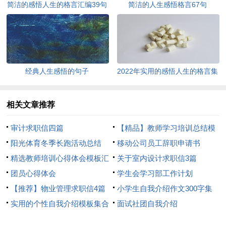
简洁的感悟人生的格言汇编39句
简洁的人生感悟格言67句
经典人生感悟的句子
2022年实用的感悟人生的格言集
锦95条
相关文章推荐
审计求职信四篇
【精品】教师学习培训总结模
阳光体育冬季长跑活动总结
板8篇
移动公司员工辞职申请书
精选教师培训心得体会模板汇
关于室内设计求职信3篇
总8篇
团员心得体会
学生会学习部工作计划
【推荐】物业管理求职信4篇
小学生自我介绍作文300字集
实用的个性自我介绍模板集合
合7篇
面试社团自我介绍
6篇