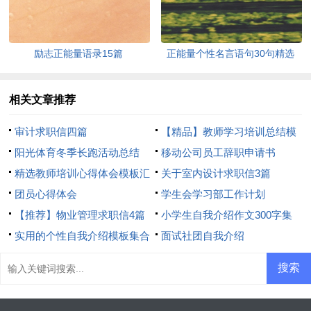
励志正能量语录15篇
正能量个性名言语句30句精选
相关文章推荐
审计求职信四篇
【精品】教师学习培训总结模
阳光体育冬季长跑活动总结
板8篇
移动公司员工辞职申请书
精选教师培训心得体会模板汇
关于室内设计求职信3篇
总8篇
团员心得体会
学生会学习部工作计划
【推荐】物业管理求职信4篇
小学生自我介绍作文300字集
实用的个性自我介绍模板集合
合7篇
面试社团自我介绍
6篇