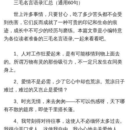
三毛名言语录汇总（通用60句）
世上许多事情，只要甘心，吃了多少苦头都不会受
到伤害，它们反而成就了一种可贵的印记和生命的痕
迹，成长中不可少的经历与磨练。本篇文章是小编特意
为各位读者准备的三毛名言语录,一起来看看吧。
1、人对工作狂爱起来，是有可能移情到物上面去
的。所谓万物有灵的那份吸引力，不一定只发生在同类
身上。
2、爱情不是必需，少了它心中却也荒凉。荒凉日子
难过，难过的又岂止是爱情？
3、时光无情，来去匆匆——不可以伤感呀，天下哪
有不散的筵席，即使千里搭长蓬。
4、我苛刻得对待往事，这使人不必缅怀太多过去。
我很少开口求人，这使我自由。我小心地去关爱他人，