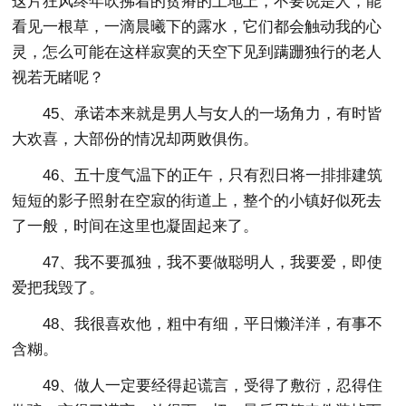
这片狂风终年吹拂着的贫瘠的土地上，不要说是人，能
看见一根草，一滴晨曦下的露水，它们都会触动我的心
灵，怎么可能在这样寂寞的天空下见到蹒跚独行的老人
视若无睹呢？
45、承诺本来就是男人与女人的一场角力，有时皆
大欢喜，大部份的情况却两败俱伤。
46、五十度气温下的正午，只有烈日将一排排建筑
短短的影子照射在空寂的街道上，整个的小镇好似死去
了一般，时间在这里也凝固起来了。
47、我不要孤独，我不要做聪明人，我要爱，即使
爱把我毁了。
48、我很喜欢他，粗中有细，平日懒洋洋，有事不
含糊。
49、做人一定要经得起谎言，受得了敷衍，忍得住