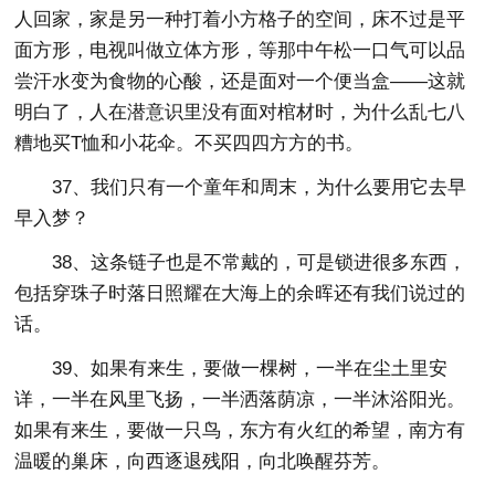
人回家，家是另一种打着小方格子的空间，床不过是平
面方形，电视叫做立体方形，等那中午松一口气可以品
尝汗水变为食物的心酸，还是面对一个便当盒——这就
明白了，人在潜意识里没有面对棺材时，为什么乱七八
糟地买T恤和小花伞。不买四四方方的书。
37、我们只有一个童年和周末，为什么要用它去早
早入梦？
38、这条链子也是不常戴的，可是锁进很多东西，
包括穿珠子时落日照耀在大海上的余晖还有我们说过的
话。
39、如果有来生，要做一棵树，一半在尘土里安
详，一半在风里飞扬，一半洒落荫凉，一半沐浴阳光。
如果有来生，要做一只鸟，东方有火红的希望，南方有
温暖的巢床，向西逐退残阳，向北唤醒芬芳。