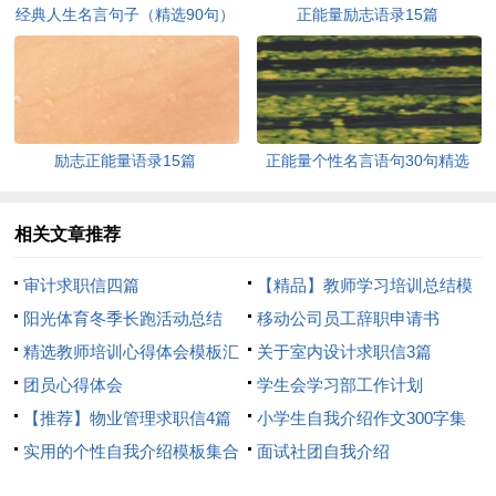
经典人生名言句子（精选90句）
正能量励志语录15篇
励志正能量语录15篇
正能量个性名言语句30句精选
相关文章推荐
审计求职信四篇
【精品】教师学习培训总结模
阳光体育冬季长跑活动总结
板8篇
移动公司员工辞职申请书
精选教师培训心得体会模板汇
关于室内设计求职信3篇
总8篇
团员心得体会
学生会学习部工作计划
【推荐】物业管理求职信4篇
小学生自我介绍作文300字集
实用的个性自我介绍模板集合
合7篇
面试社团自我介绍
6篇