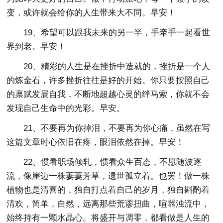
变，或许就会给你的人生带来大不同。早安！
19、希望可以跟我未来的另一半，手牵手一起看世
界到老。早安！
20、精彩的人生是在挫折中造就的，挫折是一个人
的炼金石，许多挫折往往是好的开始。你只要按照自己
的禀赋发展自我，不断地超越心灵的绊马索，你就不会
发现自己生命中的光彩。早安。
21、不要再为你掉泪，不要再为你心痛，虽然在写
这篇文章时心依旧在疼，眼泪依然在掉。早安！
22、惯看职场倾轧，惯看众生百态，不愿随波逐
流，像崖边一株萋萋芳草，遗世孤立着。也罢！做一株
植物也是清喜的，独自打点着自己的岁月，独自斟酌着
清欢，简单，自然，远离那些荒谬扭曲，喧嚣浊流中，
始终持有一颗水晶心。将盛开与凋零，都看做是人生的