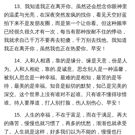
13、我知道我正在离开你。虽然还会想念你眼神里
的温柔与光亮，在深夜突然发疯的找你，看见天空好蓝
拍下来不是发朋友圈，而是第一个让你看。但这种频率
已经很久很久才有一次，每当有那种按耐不住的悸动，
我就求自己千万不要再去犯傻，千万别去找他。我知道
我正在离开你，虽然我也正在热爱你。早安！
14、人和人相遇，靠的是缘分。缘是天意，份是人
为。人和人相处，靠的.是诚意。思念别人是一种温馨，
被别人思念是一种幸福。最难的是相知，最苦的是等
待，最美的是幸福。知音是贴切的默契，知己是完美的
深交。这个世界上没有谁对不起谁。只有谁不懂得珍惜
谁。待人要厚道，打人别打脸，伤人别伤心。早安！
15、人生的幸福，不在于富足，而在于满足。再大
的痛苦，慢慢也就习惯了，再多的忧愁，渐渐也就承受
了。人生就是这样，好多我们以为不能的，慢慢也行