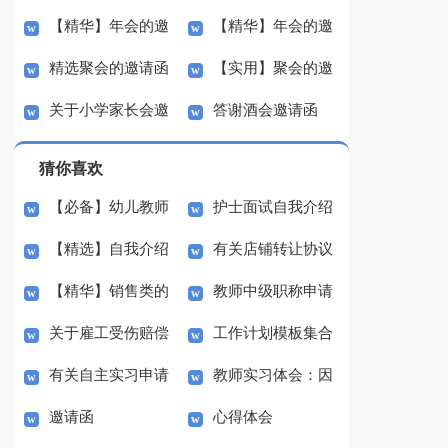
【精华】年会的邀
【精华】年会的邀
模板合集6篇
模板合集10篇
精选聚会的邀请函
【实用】聚会的邀
请函模板合集八篇
请函模板合集五篇
关于小学家长会邀
答谢酒会邀请函
模板合集六篇
请函模板合集8篇
请函集锦9篇
猜你喜欢
【必备】幼儿教师
护士面试自我介绍
【精选】自我介绍
有关店铺转让协议
培训总结集合5篇
(汇编15篇)
【精华】销售类的
教师中级职称申请
的作文300字集锦八篇
书3篇
关于雇工受伤赔偿
工作计划模板集合
实习报告锦集六篇
书
有关自主实习申请
教师实习体会：因
协议书范本（精选3
七篇
邀请函
心得体会
书3篇
材施教
篇）