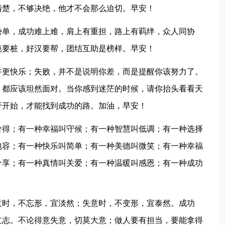
清楚，不够决绝，他才不会那么迫切。早安！
势单，成功难上难，肩上有重担，路上有羁绊，众人同协
笆要桩，好汉要帮，团结互助是榜样。早安！
许更快乐；失败，并不是说明你差，而是提醒你该努力了。
，都应该坦然面对。当你感到迷茫的时候，请你抬头看看天
于开始，才能找到成功的路。加油，早安！
舍得；有一种幸福叫守候；有一种智慧叫低调；有一种选择
包容；有一种快乐叫简单；有一种美德叫微笑；有一种幸福
分享；有一种真情叫关爱；有一种温暖叫感恩；有一种成功
意时，不忘形，宜淡然；失意时，不变形，宜泰然。成功
立志。不论得意失意，切莫大意；做人要有担当，要能拿得