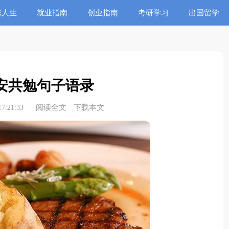
志人生
就业指南
创业指南
考研学习
出国留学
安共勉句子语录
阅读全文
下载本文
7:21:33