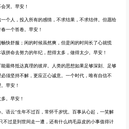
不会哭。早安！
信一个人，投入所有的感情，不求结果，不求结伴。但愿给
青春一个答卷。早安！
别畅快舒服；闲的时候虽然爽，但是闲的时间长了心就慌
本该拼命去努力的年纪，想得太多，做得太少。早安！
可能最终抵达真理的彼岸。人类的思想如果足够深刻、足够
理必须坚持不解，更应正心诚意。一个时代，唯有自信不
理。早安！
太多。早安！
心。语云"生年不过百，常怀千岁忧。百事从心起，一笑解
只不过是到世间走一遭，还有什么鸡毛蒜皮的小事值得计