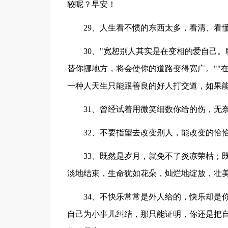
较呢？早安！
29、人生看不惯的东西太多，看清、看
30、"宽恕别人其实是在变相的爱自己
替你挪地方，将会使你的道路变得宽广。""
一种人天生只能跟善良的好人打交道，如果
31、曾经试着用微笑细数你给的伤，无
32、不要指望去改变别人，能改变的恰
33、既然是岁月，就免不了炎凉荣枯；
淡地结束，生命犹如花朵，灿烂地绽放，壮
34、不快乐常常是外人给的，快乐却是
自己为小事儿纠结，那只能证明，你还是把