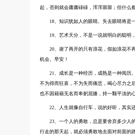
起，否则就会庸庸碌碌，浑浑噩噩；但什么
18、知识犹如人的眼睛。失去眼睛将是
19、艺术天分，不是一说就明白的聪明
20、谢了再开的只有浪花，假如浪花不
机会。早安！
21、成长是一种经历，成熟是一种阅历
不为得而狂喜，不为失而痛悲，竭心尽力之
也不因籍籍无名而卑躬屈膝，持一颗平淡的
22、人生就像自行车，说的好听，其实
23、一个人的勇敢，总是要舍弃多少人
行走的那天起，就必须勇敢地去面对前面的