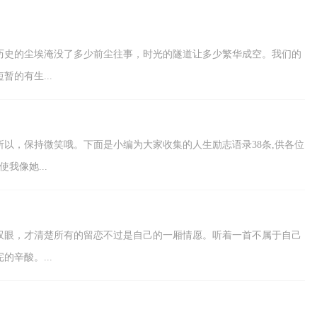
家阅读。1、长...
去，历史的尘埃淹没了多少前尘往事，时光的隧道让多少繁华成空。我们的
的有生...
所以，保持微笑哦。下面是小编为大家收集的人生励志语录38条,供各位
我像她...
双眼，才清楚所有的留恋不过是自己的一厢情愿。听着一首不属于自己
辛酸。...