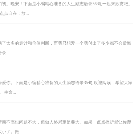
如初。晚安！下面是小编精心准备的人生励志语录36句,一起来欣赏吧。
点自在；放...
是充满了太多的算计和价值判断，而我只想爱一个我付出了多少都不会后悔
...
会爱你。下面是小编精心准备的人生励志语录35句,欢迎阅读，希望大家
生命...
情商不高也问题不大，但做人格局定是要大。如果一点点挫折就让你爬
了。做...