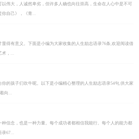
确也可以伟大，人诚然卑劣，但许多人确也向往崇高，生命在人心中是不可
自己》，《青...
存才显得有意义。下面是小编为大家收集的人生励志语录76条,欢迎阅读借
，...
么向你的孩子们吹牛呢。以下是小编精心整理的人生励志语录54句,供大家
向...
，是一种信念，也是一种力量。每个成功者都相信我能行。每个人的能力都
7...