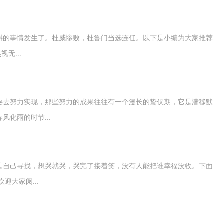
乎意料的事情发生了。杜威惨败，杜鲁门当选连任。以下是小编为大家推荐
无...
要去努力实现，那些努力的成果往往有一个漫长的蛰伏期，它是潜移默
化雨的时节...
是自己寻找，想哭就哭，哭完了接着笑，没有人能把谁幸福没收。下面
迎大家阅...