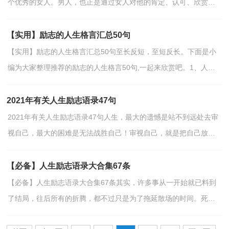
个优秀的女人。男人，也正是通过女人对他的肯定、认可、欣赏、
喜欢与爱才获得更大的动力与生命力，然后成就一切。一...
【实用】励志的人生格言汇总50句
【实用】励志的人生格言汇总50句至长反短，至短反长。下面是小
编为大家整理推荐的励志的人生格言50句,一起来欣赏吧。1、人生
的磨难是很多的，我们不可对于每一件轻微的伤害都过...
2021年有关人生励志语录47句
2021年有关人生励志语录47句人生，最大的遗憾是站不到远处去审
视自己，最大的困难是无法战胜自己！审视自己，就是把自己放在
旁观者的角度，打量自己，反思自己，这样才能扬长避短，才能在
生...
【必备】人生励志语录大合集67条
【必备】人生励志语录大合集67条其实，许多事从一开始就已料到
了结局，往后所有的折腾，都不过只是为了拖延散场的时间。死缠
烂打的样子特别丑，所以选择自己走。以下是小编整理的人...