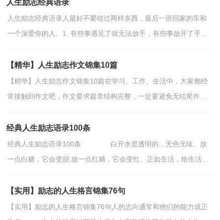
人生励志经典语录
人生励志经典语录人最好不要错过两样东西，最后一班回家的车和
一个深爱你的人。1. 有些事遇见了就无法放手，有些事放开了手就
不必再回首。2. 聆听不代表沉默，有时安静也是一种力...
【精华】人生励志作文锦集10篇
【精华】人生励志作文锦集10篇在学习、工作、生活中，大家都经
常接触到作文吧，作文要求篇章结构完整，一定要避免无结尾作文
的出现。那么一般作文是怎么写的呢？以下是小编收集整理...
经典人生励志语录100条
经典人生励志语录100条 白开水是透明的，无色无味。放
一点白糖，它会变甜;放一点红糖，它会变红。正如生活，给生活加
一点希望，生活才会变得有趣。下面是小编为大家整理收集的100...
【实用】励志的人生格言锦集76句
【实用】励志的人生格言锦集76句人的志向通常和他们的能力成正