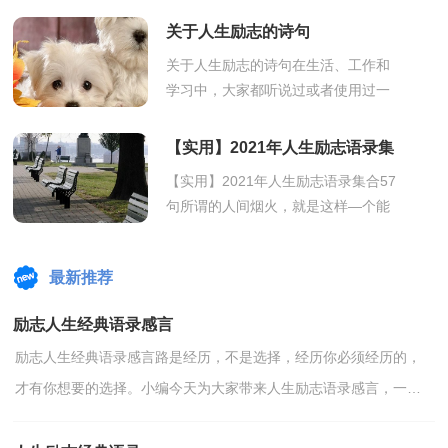
说的"善骑者坠，善游者溺"。某军阀所
关于人生励志的诗句
以屡...
关于人生励志的诗句在生活、工作和
学习中，大家都听说过或者使用过一
些比较经典的诗句吧，诗句具有语言
高度凝练、篇幅短小精悍的特点。诗
【实用】2021年人生励志语录集
句的类...
合57句
【实用】2021年人生励志语录集合57
句所谓的人间烟火，就是这样—个能
够时而温暖时而冷漠的词语，所谓的
人间，就是这样时而光明时而黑暗的
最新推荐
时刻。下...
励志人生经典语录感言
励志人生经典语录感言路是经历，不是选择，经历你必须经历的，
才有你想要的选择。小编今天为大家带来人生励志语录感言，一起
来看看吧！1.要想进步，就只有吸取教训，成功的经验都是歪曲的...