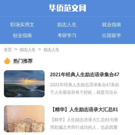
职场实用文
励志人生
就业指南
创业指南
考研学习
出国留学
>
>
首页
励志人生
励志人生
热门推荐
2021年经典人生励志语录集合47
条
2021年经典人生励志语录集合47条处
于人生最低谷有个好处，就是无论从
哪个方向努力，都是向上。下面是小
编为大家推荐的人生励志语录47条,欢
【精华】人生励志语录大汇总81
迎参...
句
【精华】人生励志语录大汇总81句善
用欺骗之术而行成功的人，也必因屡
用欺骗之术而遭失败。这就是古语所