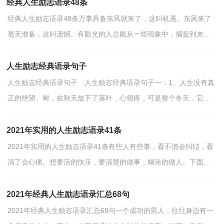
原路...
经典人生励志语录48条
经典人生励志语录48条万事具备东风就来了，这叫机遇。东风来了
毫无准备，这叫遗憾。有眼光的人总能从一些现象中，捕捉到未来
的可能性，人生很多失败不是你没做好，而是做慢了。下面是...
人生励志经典语录句子
人生励志经典语录句子 人生励志经典语录句子一：1、人生没有真
正的绝望。树，在秋天放下了落叶，心很疼，可是整个冬天，它让
心在平静中积蓄力量。春天一到，芳华依然。一时的成败得失...
2021年实用的人生励志语录41条
2021年实用的人生励志语录41条有些人有些事，看不清会纠结，看
清了会心痛。想要活的快乐，要清楚的做事，糊涂的做人。下面是
小编为大家推荐的人生励志语录41条,仅供参考，希望能够帮...
2021年经典人生励志语录汇总68句
2021年经典人生励志语录汇总68句一个成功的男人，往往身边有一