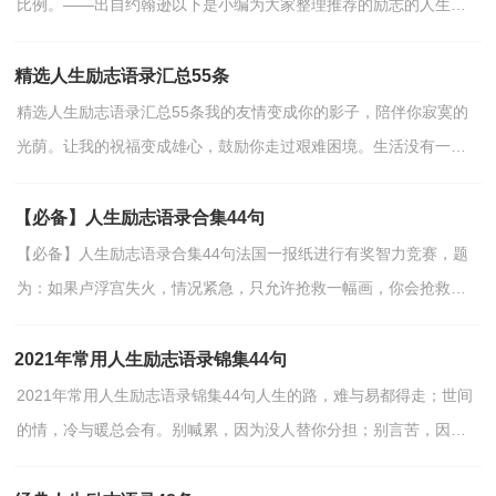
比例。——出自约翰逊以下是小编为大家整理推荐的励志的人生格
言76句,供各位参考。1、世界上最恐怖的事是比你...
精选人生励志语录汇总55条
精选人生励志语录汇总55条我的友情变成你的影子，陪伴你寂寞的
光荫。让我的祝福变成雄心，鼓励你走过艰难困境。生活没有一帆
风顺，努力就是成功！下面是小编收集整理的人生励志语录...
【必备】人生励志语录合集44句
【必备】人生励志语录合集44句法国一报纸进行有奖智力竞赛，题
为：如果卢浮宫失火，情况紧急，只允许抢救一幅画，你会抢救哪
一幅？结果在成千上万答案中，著名作家贝尔纳的答案获得奖金。...
2021年常用人生励志语录锦集44句
2021年常用人生励志语录锦集44句人生的路，难与易都得走；世间
的情，冷与暖总会有。别喊累，因为没人替你分担；别言苦，因为
没人替你品尝；别脆弱，因为没人替你坚强。别走的太远，忘记了