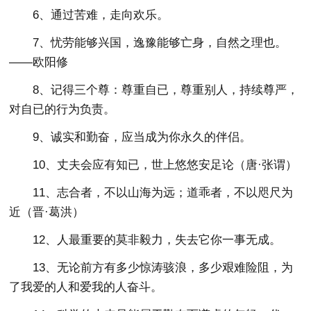
6、通过苦难，走向欢乐。
7、忧劳能够兴国，逸豫能够亡身，自然之理也。
——欧阳修
8、记得三个尊：尊重自已，尊重别人，持续尊严，
对自已的行为负责。
9、诚实和勤奋，应当成为你永久的伴侣。
10、丈夫会应有知已，世上悠悠安足论（唐·张谓）
11、志合者，不以山海为远；道乖者，不以咫尺为
近（晋·葛洪）
12、人最重要的莫非毅力，失去它你一事无成。
13、无论前方有多少惊涛骇浪，多少艰难险阻，为
了我爱的人和爱我的人奋斗。