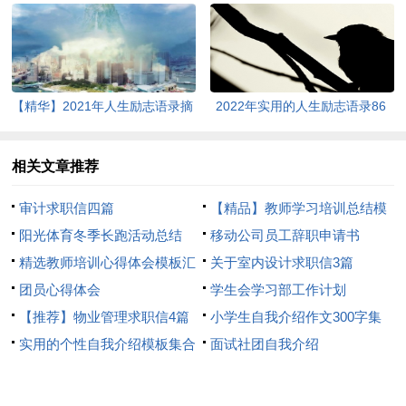
句
【精华】2021年人生励志语录摘
2022年实用的人生励志语录86
录51句
条
相关文章推荐
审计求职信四篇
【精品】教师学习培训总结模
阳光体育冬季长跑活动总结
板8篇
移动公司员工辞职申请书
精选教师培训心得体会模板汇
关于室内设计求职信3篇
总8篇
团员心得体会
学生会学习部工作计划
【推荐】物业管理求职信4篇
小学生自我介绍作文300字集
实用的个性自我介绍模板集合
合7篇
面试社团自我介绍
6篇