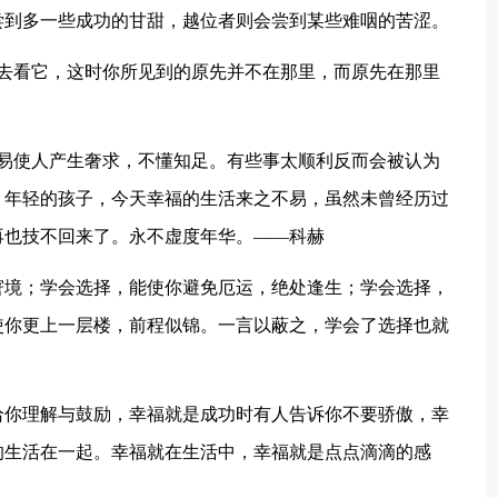
尝到多一些成功的甘甜，越位者则会尝到某些难咽的苦涩。
再去看它，这时你所见到的原先并不在那里，而原先在那里
容易使人产生奢求，不懂知足。有些事太顺利反而会被认为
。年轻的孩子，今天幸福的生活来之不易，虽然未曾经历过
再也技不回来了。永不虚度年华。——科赫
窘境；学会选择，能使你避免厄运，绝处逢生；学会选择，
使你更上一层楼，前程似锦。一言以蔽之，学会了选择也就
给你理解与鼓励，幸福就是成功时有人告诉你不要骄傲，幸
的生活在一起。幸福就在生活中，幸福就是点点滴滴的感