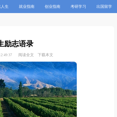
志人生
就业指南
创业指南
考研学习
出国留学
生励志语录
阅读全文
下载本文
2:49:37