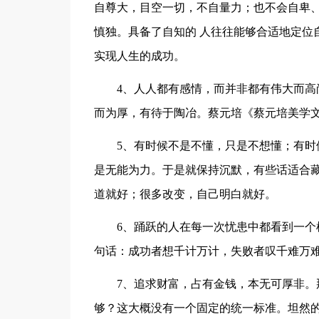
自尊大，目空一切，不自量力；也不会自卑、
慎独。具备了自知的 人往往能够合适地定位
实现人生的成功。
4、人人都有感情，而并非都有伟大而
而为厚，有待于陶冶。蔡元培《蔡元培美学文
5、有时候不是不懂，只是不想懂；有
是无能为力。于是就保持沉默，有些话适合
道就好；很多改变，自己明白就好。
6、踊跃的人在每一次忧患中都看到一
句话：成功者想千计万计，失败者叹千难万
7、追求财富，占有金钱，本无可厚非
够？这大概没有一个固定的统一标准。坦然的