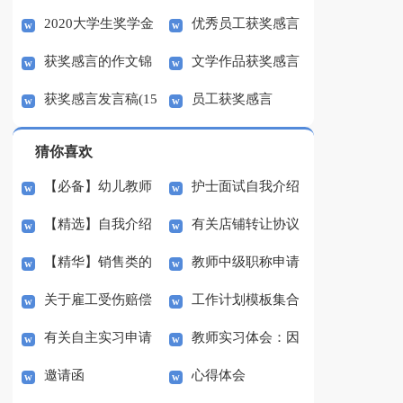
2020大学生奖学金
优秀员工获奖感言
励志语录86条
获奖感言的作文锦
文学作品获奖感言
获奖感言发言稿（精选
发言稿八篇
获奖感言发言稿(15
员工获奖感言
集6篇
3篇）
篇)
猜你喜欢
【必备】幼儿教师
护士面试自我介绍
【精选】自我介绍
有关店铺转让协议
培训总结集合5篇
(汇编15篇)
【精华】销售类的
教师中级职称申请
的作文300字集锦八篇
书3篇
关于雇工受伤赔偿
工作计划模板集合
实习报告锦集六篇
书
有关自主实习申请
教师实习体会：因
协议书范本（精选3
七篇
邀请函
心得体会
书3篇
材施教
篇）