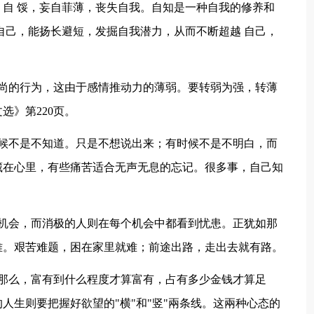
自 馁，妄自菲薄，丧失自我。自知是一种自我的修养和
自己，能扬长避短，发掘自我潜力，从而不断超越 自己，
高尚的行为，这由于感情推动力的薄弱。要转弱为强，转薄
选》第220页。
时候不是不知道。只是不想说出来；有时候不是不明白，而
藏在心里，有些痛苦适合无声无息的忘记。很多事，自己知
个机会，而消极的人则在每个机会中都看到忧患。正犹如那
难。艰苦难题，困在家里就难；前途出路，走出去就有路。
。那么，富有到什么程度才算富有，占有多少金钱才算足
人生则要把握好欲望的"横"和"竖"兩条线。这兩种心态的