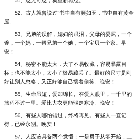
51、忍无可忍，就重新再忍。
52、古人就曾说过"书中自有颜如玉，书中自有黄金
屋。
53、兄弟的误解，媳妇的眼泪，父母的委屈，一个
爹，一个妈，一帮兄弟一个她，一个宝贝一个家。早
安！
54、秘密不能太大，大了不易收藏，容易暴露目
标；也不能太小，太小了极易藏丢了。最好的尺寸是刚
好让别人忽略，又正好够自己揣着偷笑。晚安！
55、生命虽短，爱却绵长。在爱人眼里，一千里的
旅程不过一里。爱比大衣更能驱走寒冷。晚安！
56、有些人哪怕错过，终将再见。有些人一直记
得，已经永别。晚安！
57、人应该具备两个觉悟：一是勇于从零开始，二