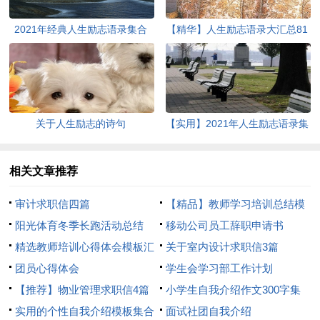
2021年经典人生励志语录集合
【精华】人生励志语录大汇总81
47条
句
关于人生励志的诗句
【实用】2021年人生励志语录集
合57句
相关文章推荐
审计求职信四篇
【精品】教师学习培训总结模
阳光体育冬季长跑活动总结
板8篇
移动公司员工辞职申请书
精选教师培训心得体会模板汇
关于室内设计求职信3篇
总8篇
团员心得体会
学生会学习部工作计划
【推荐】物业管理求职信4篇
小学生自我介绍作文300字集
实用的个性自我介绍模板集合
合7篇
面试社团自我介绍