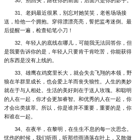
30、别回头，路在你的前面，后面只是你的影子。
31、老妈最近很累，别忘对她笑笑，老爸场场接
送，给他一个拥抱。穿得漂漂亮亮，誓把监考迷倒。最
后提醒一遍，检查铅笔小刀！
32、年轻人的底线在哪儿，可能我无法回答你，但
是我要告诉你的是，年轻人只要肯干肯吃苦，你能获得
的东西是没有上线的。
33、雄鹰在鸡窝里长大，就会失去飞翔的本领，野
狼在羊群里成长，也会爱上羊而丧失狼性。人生的奥妙
就在于与人相处。生活的美好则在于送人玫瑰。和聪明
的人在一起，你才会更加睿智。和优秀的人在一起，你
才会出类拔萃。所以，你是谁并不重要，重要的是，你
和谁在一起。
34、在夜半，在黎明，在生生不息的每一次思念。
忧伤的时候，我们听雨，听那些雨滴落在叶上，又散做