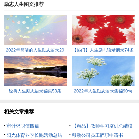
励志人生图文推荐
2022年简洁的人生励志语录29
【热门】人生励志语录摘录74条
条
经典人生励志语录锦集53条
2022年人生励志语录集锦90句
相关文章推荐
审计求职信四篇
【精品】教师学习培训总结模
阳光体育冬季长跑活动总结
板8篇
移动公司员工辞职申请书