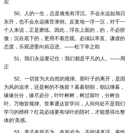
宏
50、人的一生，总是难免有浮沉。不会永远如旭日
东升，也不会永远痛苦潦倒。反复地一浮一沉，对于一
个人来说，正是磨练。因此，浮在上面的，的，不必骄
傲；沉在底下的，更用不着悲观。必须以率直、谦虚的
态度，乐观进娶向前迈进。——松下幸之助
51、我们永远要记住：我们都是平凡的人。——周
正
52、一切皆为大自然的规律。那叶子的离开，是因
为风的追求，还是树的不挽留？暮暮朝朝，朝以继暮，
缘缘分分，缘尽必分，叶叶树树，树过留叶，分树合
叶。万物皆规律。世事通达皆学问，人间何处不是我们
学习的榜样？红花必须要有绿叶的陪衬，才能显得出整
体的'美感。
53、君子有所不为，有所必为，不能讲真话，索性