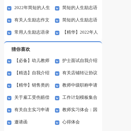
2022年简短的人生
简短的人生励志语
励志语录汇编32条
录集合58句
有关人生励志作文
简短的人生励志语
励志语录32条
录集合47条
常用人生励志语录
【精华】2022年人
五篇
录大集合56句
汇编37条
生励志语录33条
猜你喜欢
【必备】幼儿教师
护士面试自我介绍
【精选】自我介绍
有关店铺转让协议
培训总结集合5篇
(汇编15篇)
【精华】销售类的
教师中级职称申请
的作文300字集锦八篇
书3篇
关于雇工受伤赔偿
工作计划模板集合
实习报告锦集六篇
书
有关自主实习申请
教师实习体会：因
协议书范本（精选3
七篇
邀请函
心得体会
书3篇
材施教
篇）