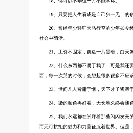
18、你可以不乖但千万不能学坏。
19、只要把人生看成是自己独一无二的
20、曾经年少轻狂天马行空的少年如今
社会中苟活。
21、工资不固定，前途一片黑暗，白天
22、什么东西都不属于我了，可是我还
西，每一次哭的时候，会想起很多很多不应
23、世间凡人皆庸于懒，天下才子皆毁
24、染的颜色再好看，天长地久终会褪
25、我们永远都在崇拜着那些闪闪发亮
而无可抗拒的魅力和力量征服着世界。但是