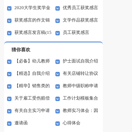
2020大学生奖学金
优秀员工获奖感言
励志语录86条
获奖感言的作文锦
文学作品获奖感言
获奖感言发言稿（精选
发言稿八篇
获奖感言发言稿(15
员工获奖感言
集6篇
3篇）
篇)
猜你喜欢
【必备】幼儿教师
护士面试自我介绍
【精选】自我介绍
有关店铺转让协议
培训总结集合5篇
(汇编15篇)
【精华】销售类的
教师中级职称申请
的作文300字集锦八篇
书3篇
关于雇工受伤赔偿
工作计划模板集合
实习报告锦集六篇
书
有关自主实习申请
教师实习体会：因
协议书范本（精选3
七篇
邀请函
心得体会
书3篇
材施教
篇）