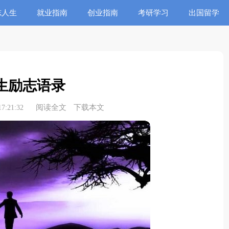
志人生
就业指南
创业指南
考研学习
出国留学
生励志语录
阅读全文
下载本文
7:21:32