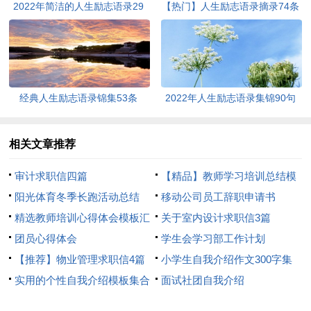
2022年简洁的人生励志语录29
【热门】人生励志语录摘录74条
条
经典人生励志语录锦集53条
2022年人生励志语录集锦90句
相关文章推荐
审计求职信四篇
【精品】教师学习培训总结模
阳光体育冬季长跑活动总结
板8篇
移动公司员工辞职申请书
精选教师培训心得体会模板汇
关于室内设计求职信3篇
总8篇
团员心得体会
学生会学习部工作计划
【推荐】物业管理求职信4篇
小学生自我介绍作文300字集
实用的个性自我介绍模板集合
合7篇
面试社团自我介绍
6篇