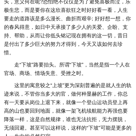
头，意义何在呢?恐怕绝不仅仅是为了避免喜极而泣，乐
极生悲，而是要你在这欣喜欲狂之时好好看一看，人生
要走的道路该是多么漫长、曲折而艰辛; 好好想一想，你
的春风得意，如日中天承接了多少人的关爱、企盼、支
持、帮助，从而让你低头铭记现在拥有的这一切，昔日
是付出了多少巨大的努力才得到，今天又该如何去珍
惜。
走“下坡”路要抬头。所谓“下坡”，当然是指一个人在
官场、商场、情场失意、受挫之时。
这里的寓意较之“上坡”更为深刻普遍的是就人生的轨
迹来说，不管你当多大的官，做何种显赫的工作，你总
有一天要从岗位上退下来，就像一个登山运动员登上再
高的山也要回到地面，就像一架飞机续航能力再强也要
降落一样，这是自然规律，谁也无法抗拒，无力摆脱，
无须回避。甚至可以这样说，这样的“下坡”可能是更多的