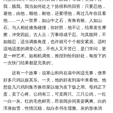
我，贱我。我当如何处之？拾得和尚回答：只要忍他，
避他，由他，顺他，耐他，还要理他，再过几年你且看
他……一人一世界，如山中之石，有角有棱。人如山
石。与人相处难免碰撞，你好胜，他不让，结果发生摩
擦，冲突四起。古人云：万事得成于忍。与其能辩，不
如能忍，适当调换角度，也许就可个个相安紧居。适时
适地适度的调变心态，不伤人又不苦已，是门学问，更
是一种艺术。如相机调焦，推捏到恰到好处，每按下的
一次快门结果都是完美的'。
还有一个故事：说寒山和尚在庙中闲适无事，便养
好多只鸡以娱其乐。一天，他的好友到庙中来看他。他
想捉几只鸡到集市换些菜以做为友下饭之用。母鸡正下
蛋，卖了心疼。公鸡有三，可卖两只。三只公鸡，一红
一白一灰。红的毛色鲜亮，昂首阔步间英姿飒爽。白的
浑身如雪，性情沉稳，似白衣书生儒雅。灰的形体消