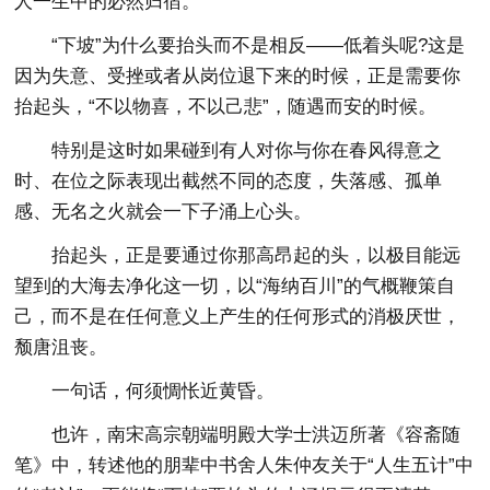
人一生中的必然归宿。
“下坡”为什么要抬头而不是相反——低着头呢?这是
因为失意、受挫或者从岗位退下来的时候，正是需要你
抬起头，“不以物喜，不以己悲”，随遇而安的时候。
特别是这时如果碰到有人对你与你在春风得意之
时、在位之际表现出截然不同的态度，失落感、孤单
感、无名之火就会一下子涌上心头。
抬起头，正是要通过你那高昂起的头，以极目能远
望到的大海去净化这一切，以“海纳百川”的气概鞭策自
己，而不是在任何意义上产生的任何形式的消极厌世，
颓唐沮丧。
一句话，何须惆怅近黄昏。
也许，南宋高宗朝端明殿大学士洪迈所著《容斋随
笔》中，转述他的朋辈中书舍人朱仲友关于“人生五计”中