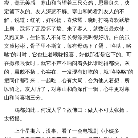
瘦，毫无美感。寒山和尚望着三只公鸡，思量良久，决
定留下灰的。友人深惑不解。寒山和尚看到友人的不
解，说道：红的，好张扬，喜炫耀，晓时打鸣喜欢跃墙
上房，踩坏了瓦蹬坏了墙。来了客人，就数它最欢使，
又跑又叫，生怕客人不知它长得漂亮叫得好听。白的虽
文质彬彬，骨子里不斯文，每有母鸡下了蛋，“咯哒，咯
哒”的叫时，它也扯着喉咙报喜，好似那蛋是它下的。可
在撒粮喂食时，就它不声不响闷着头比谁吃得都快。灰
的，虽貌不扬，心实在。一发现有好吃的，就“咯咯咯”的
把同伴都引来，一起吃，心有大局，会为他人着想，所
以留之。友人听了，对寒山和尚深作一辑，心中更对寒
山和尚喜增三分。
鸡都如此，何况人乎？故佛曰：做人不可太张扬，
太招摇。
上个星期六，没事。看了一会电视剧《小姨多