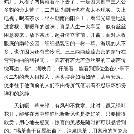
鹤》。只看了两集就看不下去了，一是因为剧中主人公
多鹤的命太苦了，二是因为剧情也有点太不现实。关上
电视，喝着茶水，坐在朝南的阳台上，看阳光肆意地漫
过窗棂，那暖和的滋味，真是人生一大享受。似有丝丝
困意袭来，放下茶水，起身倚立窗前，开窗，面对尽收
眼底的南岭公园，细细品观它的一树一草。游玩的人不
多，也许因为还有些冷吧。三三两两疏疏密密的穿行在
弯弯曲曲的幽径间，一阵若有若无若游丝般的二胡声传
绕耳边，是“二湖映月”。仔细看，能看到那位坐在小亭下
拉二胡的老人很投入，摇头摆身如痴如醉，从容安逸。
使来往于他面前的人们不由得屏气低语着不忍破坏那份
详和的悠静。
天初暧，草未绿，有风却不觉寒。此时，虽无绿叶
花开，能够在园中静静地听听风也是挺好的。只要懂得
欣赏，用心地去感受，惊喜的美感是随时都可以品尝到
的。“喝茶当于瓦屋纸窗下，清泉绿茶，用素雅的陶瓷茶