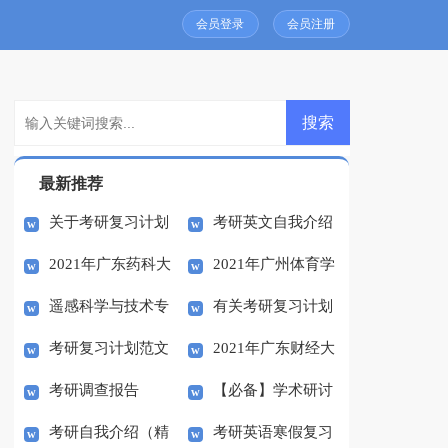
会员登录
会员注册
最新推荐
关于考研复习计划
考研英文自我介绍
2021年广东药科大
2021年广州体育学
模板六篇
范文集合7篇
遥感科学与技术专
有关考研复习计划
学考研考点网上确认指
院考研报考点网上确认
考研复习计划范文
2021年广东财经大
业主要考研方向是什么
汇编7篇
南
指南
考研调查报告
【必备】学术研讨
汇编8篇
学考研报考点网上确认
考研自我介绍（精
考研英语寒假复习
会邀请函三篇
指南