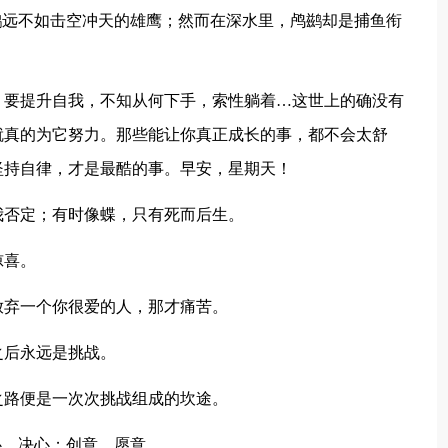
鹚远不如击空冲天的雄鹰；然而在深水里，鸬鹚却是捕鱼衔
；要提升自我，不知从何下手，索性躺着…这世上的确没有
就真的为它努力。那些能让你真正成长的事，都不会太舒
坚持自律，才是最酷的事。早安，星期天！
我否定；有时像蝶，只有死而后生。
惊喜。
放弃一个你很爱的人，那才痛苦。
之后永远是挑战。
之路便是一次次挑战组成的坎途。
心、决心；创意、愿意。