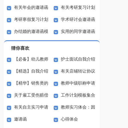
有关年会的邀请函
有关考研复习计划
选15篇）
计划3篇
考研寒假复习计划
学术研讨会邀请函
模板合集九篇
范文锦集8篇
办结婚的邀请函模
实用的同学邀请函
(9篇)
锦集八篇
板合集8篇
模板集合六篇
猜你喜欢
【必备】幼儿教师
护士面试自我介绍
【精选】自我介绍
有关店铺转让协议
培训总结集合5篇
(汇编15篇)
【精华】销售类的
教师中级职称申请
的作文300字集锦八篇
书3篇
关于雇工受伤赔偿
工作计划模板集合
实习报告锦集六篇
书
有关自主实习申请
教师实习体会：因
协议书范本（精选3
七篇
邀请函
心得体会
书3篇
材施教
篇）