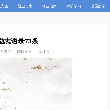
志人生
就业指南
创业指南
考研学习
出国留学
励志语录73条
阅读全文
下载本文
5:05:29