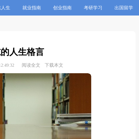
志人生
就业指南
创业指南
考研学习
出国留学
志的人生格言
阅读全文
下载本文
2:49:32