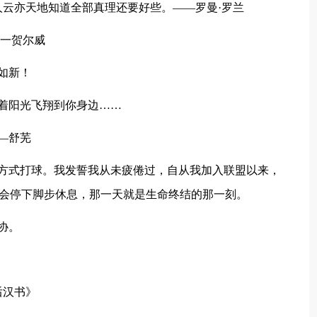
云亦天地知道全部真理还要好些。——罗曼·罗兰
。一贺尔威
如新！
着阳光飞翔到你身边……
—舒芜
的方式打球。我发誓我从未疲倦过，自从我加入联盟以来，
我会停下脚步休息，那一天就是生命终结的那一刻。
协。
后汉书》