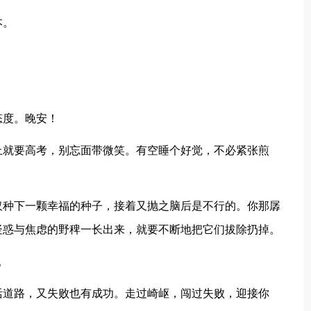
本。
。
态度。晚安！
上就要高考，别忘面带微笑。有空睡个好觉，不必紧张煎
仅种下一颗幸福的种子，接着又抛之脑后是不行的。你那孱
疑惑与焦虑的野稗一长出来，就要不断地把它们拔除扔掉。
。
活道路，又失败也有成功。走过崎岖，闯过失败，迎接你