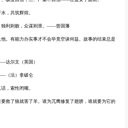
汗水，共筑辉煌。
。独利则败，众谋则泄。——曾国藩
及他。有能力办实事才不会毕竟空谈何益。故事的结束总是
——达尔文（英国）
——（法）拿破仑
真话，索性闭嘴。
谁要救了狼就害了羊。谁为兀鹰修复了翅膀，谁就要为它的