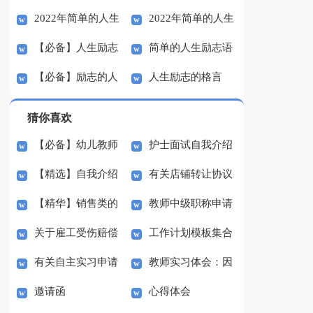
2022年简单的人生
2022年简单的人生
励志语录汇总68句
生励志语录36句
【必备】人生励志
简单的人生励志语
励志语录集锦38句
励志语录集锦37条
【必备】励志的人
人生励志的格言
语录大合集61条
录集锦36句
生格言44条
猜你喜欢
【必备】幼儿教师
护士面试自我介绍
【精选】自我介绍
有关店铺转让协议
培训总结集合5篇
(汇编15篇)
【精华】销售类的
教师中级职称申请
的作文300字集锦八篇
书3篇
关于雇工受伤赔偿
工作计划模板集合
实习报告锦集六篇
书
有关自主实习申请
教师实习体会：因
协议书范本（精选3
七篇
邀请函
心得体会
书3篇
材施教
篇）