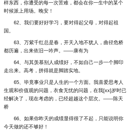
样东西，你遭受的每一次苦难，都会在你一生中的某个
时候派上用场。晚安！
62、我们要好好学习，要对得起父母，对得起祖
国。
63、万紫千红总是春，开天入地不犹人，曲径危桥
都历遍，出来依旧一吟声。——康有为
64、与其羡慕别人成绩好，不如自己一步一个脚印
走出来。高考，拼得就是脚踏实地。
65、毕竟事业只是人生的一个方面。我喜爱思考人
生观和价值观的问题，衣食无忧的问题，在我[xx]岁时已
经解决了，现在考虑的，已经超越这个层次。——陈天
桥
66、如果你昨天的成绩显得很了不起，只能说明你
今天做的还不够好！