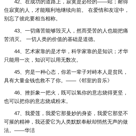
42、在成功的道路上，寂寞是必经的——站；耐得
住寂寞的人，才能顺利地继续向前。 在爱情和友谊中，
别忘了彼此要相当相称。
43、一切痛苦能够毁灭人，然而受苦的人也能把痛
苦消灭。 一切人类的价值的基础是道德。
44、艺术家靠的是才华，科学家靠的是知识；才华
只能用一次，知识可以用无数次。
45、穷是一种心态，你若一辈子对峙本人是贫民，
具有大量金钱也救不了你。——《邻室的音乐》
46、挫折象一把火，既可以氢你的意志烧得更坚，
也可以把你的意志烧成粉末。
47、我爱莲，我爱它那曼妙的身姿，我爱它那坚不
可摧的精神，我还爱它为人类默默奉献却悄然无声的做
法。——华洁