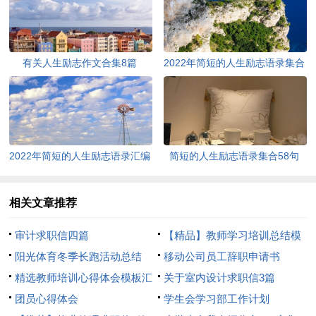
有关人生励志作文合集8篇
2022年简短的人生励志语录集合
64句
2022年简短的人生励志语录汇编
简短的人生励志语录集合58句
32条
相关文章推荐
审计求职信四篇
【精品】教师学习培训总结模
阳光体育冬季长跑活动总结
板8篇
移动公司员工辞职申请书
精选教师培训心得体会模板汇
关于室内设计求职信3篇
总8篇
团员心得体会
学生会学习部工作计划