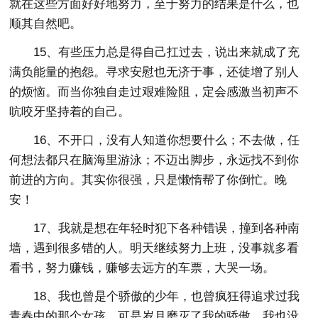
就在这些方面好好地努力，至于努力的结果是什么，也
顺其自然吧。
15、有些压力总是得自己扛过去，说出来就成了充
满负能量的抱怨。寻求安慰也无济于事，还徒增了别人
的烦恼。而当你独自走过艰难险阻，定会感激当初声不
吭咬牙坚持着的自己。
16、不开口，没有人知道你想要什么；不去做，任
何想法都只在脑海里游泳；不迈出脚步，永远找不到你
前进的方向。其实你很强，只是懒惰帮了你倒忙。晚
安！
17、我就是想在年轻时犯下各种错误，撞到各种南
墙，遇到很多错的人。明天继续努力上班，没事就多看
看书，努力赚钱，赚够去远方的车票，大哭一场。
18、我也曾是个骄傲的少年，也曾疯狂得追求过我
青春中的那个女孩，可是岁月磨灭了我的骄傲，我也没