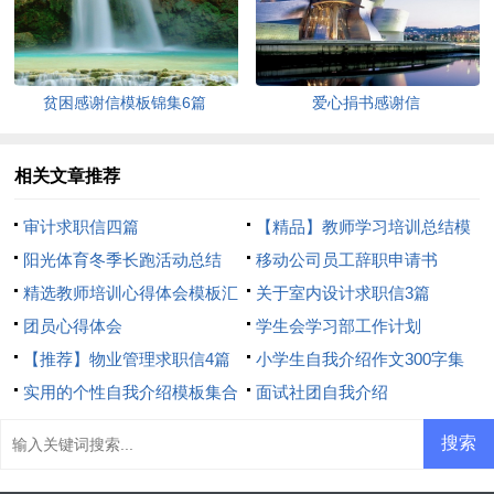
贫困感谢信模板锦集6篇
爱心捐书感谢信
相关文章推荐
审计求职信四篇
【精品】教师学习培训总结模
阳光体育冬季长跑活动总结
板8篇
移动公司员工辞职申请书
精选教师培训心得体会模板汇
关于室内设计求职信3篇
总8篇
团员心得体会
学生会学习部工作计划
【推荐】物业管理求职信4篇
小学生自我介绍作文300字集
实用的个性自我介绍模板集合
合7篇
面试社团自我介绍
6篇