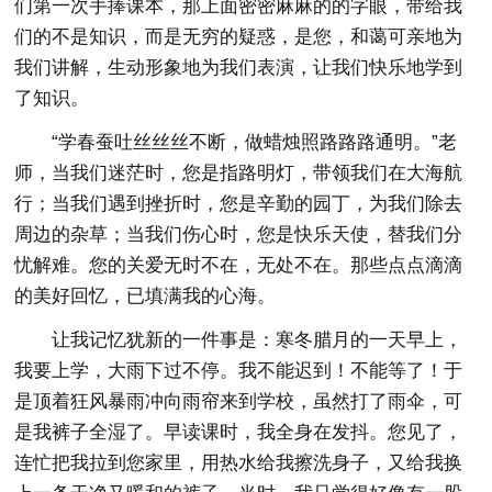
们第一次手捧课本，那上面密密麻麻的的字眼，带给我
们的不是知识，而是无穷的疑惑，是您，和蔼可亲地为
我们讲解，生动形象地为我们表演，让我们快乐地学到
了知识。
“学春蚕吐丝丝丝不断，做蜡烛照路路路通明。”老
师，当我们迷茫时，您是指路明灯，带领我们在大海航
行；当我们遇到挫折时，您是辛勤的园丁，为我们除去
周边的杂草；当我们伤心时，您是快乐天使，替我们分
忧解难。您的关爱无时不在，无处不在。那些点点滴滴
的美好回忆，已填满我的心海。
让我记忆犹新的一件事是：寒冬腊月的一天早上，
我要上学，大雨下过不停。我不能迟到！不能等了！于
是顶着狂风暴雨冲向雨帘来到学校，虽然打了雨伞，可
是我裤子全湿了。早读课时，我全身在发抖。您见了，
连忙把我拉到您家里，用热水给我擦洗身子，又给我换