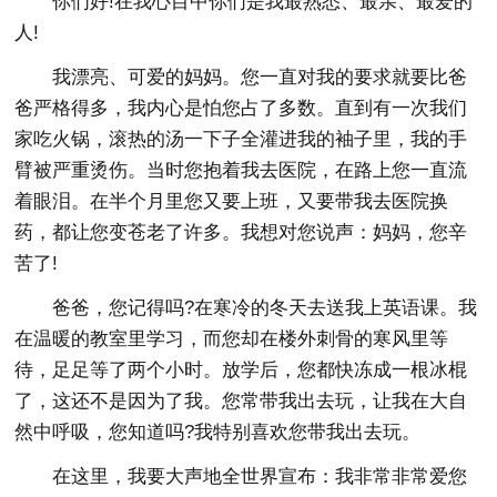
你们好!在我心目中你们是我最熟悉、最亲、最爱的
人!
我漂亮、可爱的妈妈。您一直对我的要求就要比爸
爸严格得多，我内心是怕您占了多数。直到有一次我们
家吃火锅，滚热的汤一下子全灌进我的袖子里，我的手
臂被严重烫伤。当时您抱着我去医院，在路上您一直流
着眼泪。在半个月里您又要上班，又要带我去医院换
药，都让您变苍老了许多。我想对您说声：妈妈，您辛
苦了!
爸爸，您记得吗?在寒冷的冬天去送我上英语课。我
在温暖的教室里学习，而您却在楼外刺骨的寒风里等
待，足足等了两个小时。放学后，您都快冻成一根冰棍
了，这还不是因为了我。您常带我出去玩，让我在大自
然中呼吸，您知道吗?我特别喜欢您带我出去玩。
在这里，我要大声地全世界宣布：我非常非常爱您