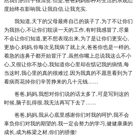
然我们的日子很清贫.但是,爸爸妈妈那种对生活的乐观态
度始终在影响我.让我自信,让我充实.
我知道,天下的父母最疼自己的孩子了.为了不让你们
为我担心,不让你们耽误一天的工作,有时我感冒了,尽量
不会让你们知道,更不想表现出来,为了是让你们更安心,
更放心.妈妈,你每次见我病了就上火,爸爸你也是一样的,
着急的连鼻子都开始冒汗了.虽然你嘴上总说我这么不小
心,又很让你不放心,我知道你心里却在惦记我的病情,每
当这时,我心里的真的很难过.因为我真的不愿意看到为了
看病而花掉你们辛苦挣来的几十元钱……
爸爸,妈妈,我想对你们说的话太多了,可是写到这的
时候,脑子乱得很,我无法再写下去了……
爸爸,妈妈,我从心底里感谢你们对我的呵护,我不会
辜负你们对我的期望的.我一定会努力的学习,健健康康的
成长,成为栋梁之材,你们的骄傲!