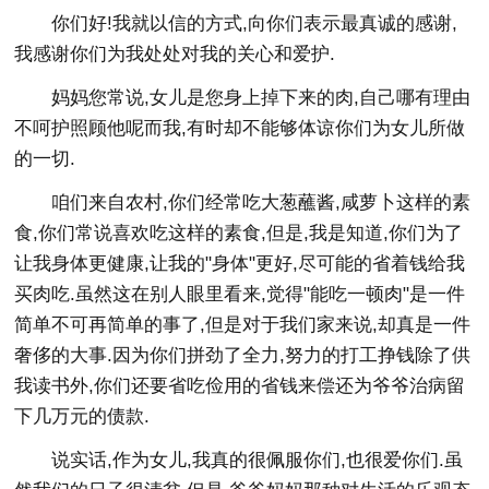
你们好!我就以信的方式,向你们表示最真诚的感谢,
我感谢你们为我处处对我的关心和爱护.
妈妈您常说,女儿是您身上掉下来的肉,自己哪有理由
不呵护照顾他呢而我,有时却不能够体谅你们为女儿所做
的一切.
咱们来自农村,你们经常吃大葱蘸酱,咸萝卜这样的素
食,你们常说喜欢吃这样的素食,但是,我是知道,你们为了
让我身体更健康,让我的"身体"更好,尽可能的省着钱给我
买肉吃.虽然这在别人眼里看来,觉得"能吃一顿肉"是一件
简单不可再简单的事了,但是对于我们家来说,却真是一件
奢侈的大事.因为你们拼劲了全力,努力的打工挣钱除了供
我读书外,你们还要省吃俭用的省钱来偿还为爷爷治病留
下几万元的债款.
说实话,作为女儿,我真的很佩服你们,也很爱你们.虽