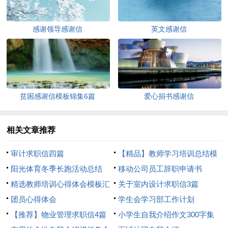
感谢领导感谢信
英文感谢信
贫困感谢信模板锦集6篇
爱心捐书感谢信
相关文章推荐
审计求职信四篇
【精品】教师学习培训总结模
阳光体育冬季长跑活动总结
板8篇
移动公司员工辞职申请书
精选教师培训心得体会模板汇
关于室内设计求职信3篇
总8篇
团员心得体会
学生会学习部工作计划
【推荐】物业管理求职信4篇
小学生自我介绍作文300字集