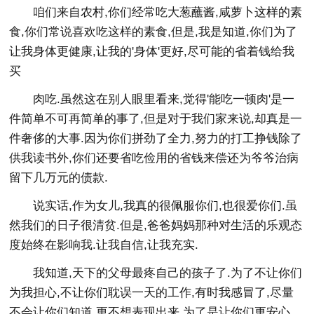
咱们来自农村,你们经常吃大葱蘸酱,咸萝卜这样的素
食,你们常说喜欢吃这样的素食,但是,我是知道,你们为了
让我身体更健康,让我的'身体'更好,尽可能的省着钱给我
买
肉吃.虽然这在别人眼里看来,觉得'能吃一顿肉'是一
件简单不可再简单的事了,但是对于我们家来说,却真是一
件奢侈的大事.因为你们拼劲了全力,努力的打工挣钱除了
供我读书外,你们还要省吃俭用的省钱来偿还为爷爷治病
留下几万元的债款.
说实话,作为女儿,我真的很佩服你们,也很爱你们.虽
然我们的日子很清贫.但是,爸爸妈妈那种对生活的乐观态
度始终在影响我.让我自信,让我充实.
我知道,天下的父母最疼自己的孩子了.为了不让你们
为我担心,不让你们耽误一天的工作,有时我感冒了,尽量
不会让你们知道,更不想表现出来,为了是让你们更安心,