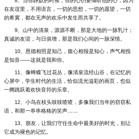
8、当你静默的时候，你的心仍要倾听他的心；因为
在友谊里，不用语言，一切的思想，一切的愿望，一切
的希冀，都在无声的欢乐中发生而共享了。
9、山中的清泉，源源不断，那是大地的一脉乳汁；
真诚的友谊，与日俱增，那是我们心间的一脉深情。
10、恩德相照是知己，腹心相报是知心，声气相投
是知音——这就是我和你。
11、像蜂蝶飞过花丛，像清泉流经山谷，在记忆的
心屏中，学生时代的生活，恰似流光溢彩的画页，也似
一阕跳跃着欢快音符的乐章。
12、小鸟在枝头吱吱喳喳，多像我们当年的窃窃私
语，和那一串串格格的笑声……
13、朋友，让我们守住生命中最美好的时光，别让
它成为褪色的记忆。