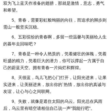
双为飞上蓝天作准备的翅膀，那就是激情，意志，勇气
和希望。
5、青春，需要彩虹般绚丽的向往，而追求的脚步则
需山一般坚实沉稳。
6、五彩缤纷的青春啊，多留一些温馨与美丽给人生
的暮年去回味吧？
7、青春是一种令人艳羡的，凭着健壮的体魄，凭着
旺盛的精力，凭着巨大的潜力，你可以撑起一方属于自
己的蔚蓝天空。拥有青春一片灿烂和辉煌。
8、天很蓝，鸟儿飞把心门打开，让阳光进来，让果
实进来，让美丽进来，放出你的`热情，放出你的真诚与
友谊，让心与心之间联网。
9、失败，就像是遮住太阳的乌云。阳光总在风雨
后，乌云里有晴空请相信自己说一声"我能行吧"。