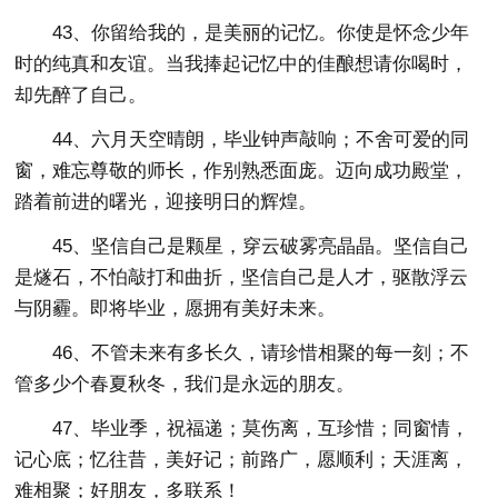
43、你留给我的，是美丽的记忆。你使是怀念少年
时的纯真和友谊。当我捧起记忆中的佳酿想请你喝时，
却先醉了自己。
44、六月天空晴朗，毕业钟声敲响；不舍可爱的同
窗，难忘尊敬的师长，作别熟悉面庞。迈向成功殿堂，
踏着前进的曙光，迎接明日的辉煌。
45、坚信自己是颗星，穿云破雾亮晶晶。坚信自己
是燧石，不怕敲打和曲折，坚信自己是人才，驱散浮云
与阴霾。即将毕业，愿拥有美好未来。
46、不管未来有多长久，请珍惜相聚的每一刻；不
管多少个春夏秋冬，我们是永远的朋友。
47、毕业季，祝福递；莫伤离，互珍惜；同窗情，
记心底；忆往昔，美好记；前路广，愿顺利；天涯离，
难相聚；好朋友，多联系！