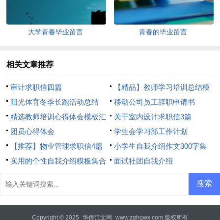
大学青春毕业留言
青春的毕业留言
相关文章推荐
审计求职信四篇
【精品】教师学习培训总结模
阳光体育冬季长跑活动总结
板8篇
移动公司员工辞职申请书
精选教师培训心得体会模板汇
关于室内设计求职信3篇
总8篇
团员心得体会
学生会学习部工作计划
【推荐】物业管理求职信4篇
小学生自我介绍作文300字集
实用的个性自我介绍模板集合
合7篇
面试社团自我介绍
6篇
Copyright © 2025
华侨范文网
www.zghqwx.com 版权所有