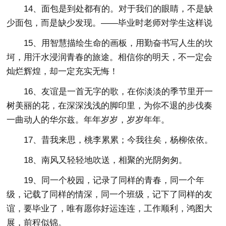
14、面包是到处都有的。对于我们的眼睛，不是缺
少面包，而是缺少发现。——毕业时老师对学生这样说
15、用智慧描绘生命的画板，用勤奋书写人生的坎
坷，用汗水浸润青春的旅途。相信你的明天，不一定会
灿烂辉煌，却一定充实无悔！
16、友谊是一首无字的歌，在你淡淡的季节里开一
树美丽的花，在深深浅浅的脚印里，为你不退的步伐奏
一曲动人的华尔兹。年年岁岁，岁岁年年。
17、昔我来思，桃李累累；今我往矣，杨柳依依。
18、南风又轻轻地吹送，相聚的光阴匆匆。
19、同一个校园，记录了同样的青春，同一个年
级，记载了同样的情深，同一个班级，记下了同样的友
谊，要毕业了，唯有愿你好运连连，工作顺利，鸿图大
展，前程似锦。