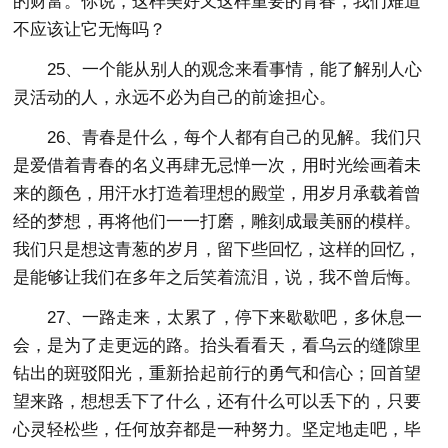
的财富。你说，这样美好又这样重要的青春，我们难道
不应该让它无悔吗？
25、一个能从别人的观念来看事情，能了解别人心
灵活动的人，永远不必为自己的前途担心。
26、青春是什么，每个人都有自己的见解。我们只
是爱借着青春的名义再肆无忌惮一次，用时光绘画着未
来的颜色，用汗水打造着理想的殿堂，用岁月承载着曾
经的梦想，再将他们一一打磨，雕刻成最美丽的模样。
我们只是想这青葱的岁月，留下些回忆，这样的回忆，
是能够让我们在多年之后笑着流泪，说，我不曾后悔。
27、一路走来，太累了，停下来歇歇吧，多休息一
会，是为了走更远的路。抬头看看天，看乌云的缝隙里
钻出的斑驳阳光，重新拾起前行的勇气和信心；回首望
望来路，想想丢下了什么，还有什么可以丢下的，只要
心灵轻松些，任何放弃都是一种努力。坚定地走吧，毕