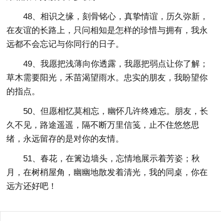
48、相识之缘，刻骨铭心，真挚情谊，历久弥新，
在友谊的长路上，只问相知是怎样的珍惜与拥有，我永
远都不会忘记与你同行的日子。
49、我愿把浅薄向你透露，我愿把弱点让你了解；
草木需要阳光，禾苗渴望雨水。忠实的朋友，我盼望你
的指点。
50、但愿相忆莫相忘，幽怀几许终难忘。朋友，长
久不见，路途遥遥，隔不断万里信笺，止不住悠悠思
绪，永远留存的是对你的友情。
51、春花，在篱边墙头，忘情地展示着芳姿；秋
月，在树梢屋角，幽幽地散发着清光，我的同桌，你在
远方还好吧！