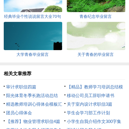
经典毕业个性说说留言大全70句
青春纪念毕业留言
大学青春毕业留言
关于青春的毕业留言
相关文章推荐
审计求职信四篇
【精品】教师学习培训总结模
阳光体育冬季长跑活动总结
板8篇
移动公司员工辞职申请书
精选教师培训心得体会模板汇
关于室内设计求职信3篇
总8篇
团员心得体会
学生会学习部工作计划
【推荐】物业管理求职信4篇
小学生自我介绍作文300字集