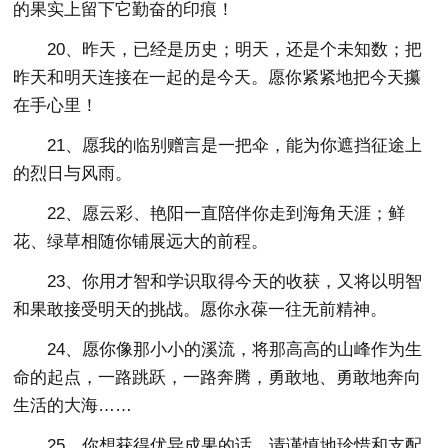
的果实上留下它勤奋的印痕！
20、昨天，已经是历史；明天，还是个未知数；把
昨天和明天连接在一起的是今天。愿你紧紧地把今天攥
在手心里！
21、愿我的临别赠言是一把伞，能为你遮挡征途上
的烈日与风雨。
22、愿云彩、艳阳一直陪伴你走到海角天涯；鲜
花、绿草相随你铺展远大的前程。
23、你用才智和学识取得今天的收获，又将以明智
和果敢接受明天的挑战。愿你永葆一往无前精神。
24、愿你像那小小的溪流，将那高高的山峰作为生
命的起点，一路跳跃，一路奔腾，勇敢地、勇敢地奔向
生活的大海……
25、你想获得优异成果的话，请谨慎地珍惜和支配