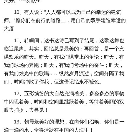
美好。----爱默生
10、有人说：“人人都可以成为自己的幸运的建筑
师。”愿你们在前行的道路上，用自己的双手建造幸运的
大厦
11、转瞬间，这书这诗已写到了结尾，这歌这舞也
临近尾声。其实，回忆总是最美的：再回首，是一个充
满欢乐的昨天。昨天，有我们课堂上的争论；昨天，有
我们球场的奔跑；昨天，有我们考场中的奋斗；昨天，
有我们烛光中的歌唱……纵然岁月流逝，空间分隔了我
们，时间冲散了你我，但这份记忆永不褪色。
12、五彩缤纷的大自然充满着美，多姿多态的事物
中闪现着美，时间和空间里跳跃着美，等待着美丽的双
眼去捕捉，去寻觅！
13、朝霞般美好的理想，在向你们召唤。你们是一
滴一滴的水，全将活跃在祖国的大海里！