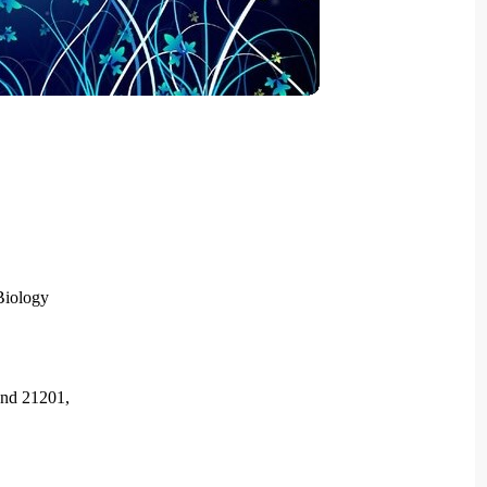
Biology
and 21201,