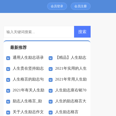
会员登录
会员注册
最新推荐
通用人生励志语录
【精品】人生励志
人生贵在坚持励志
2021年实用的人生
汇总58句
作文合集八篇
人生格言的励志句
2021年常用人生励
的国旗下讲话稿
励志语录集锦55条
2021年有关人生励
人生励志座右铭70
子
志语录汇总55条
励志人生格言_励
人生的励志格言大
志语录38条
句
关于人生励志作文
人生励志格言
志名言
全