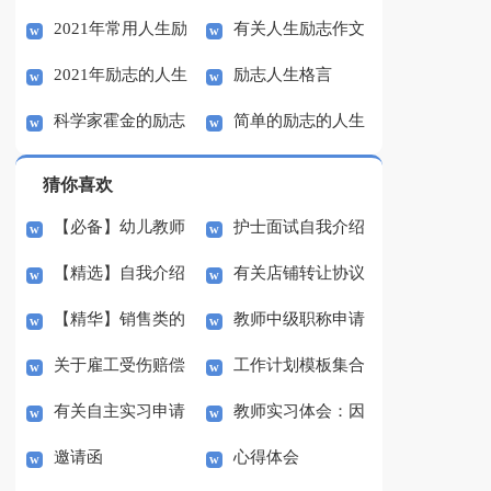
2021年常用人生励
有关人生励志作文
汇总10篇
2021年励志的人生
励志人生格言
志语录集锦58句
600字（通用10篇）
科学家霍金的励志
简单的励志的人生
格言汇总89句
人生
格言汇编45条
猜你喜欢
【必备】幼儿教师
护士面试自我介绍
【精选】自我介绍
有关店铺转让协议
培训总结集合5篇
(汇编15篇)
【精华】销售类的
教师中级职称申请
的作文300字集锦八篇
书3篇
关于雇工受伤赔偿
工作计划模板集合
实习报告锦集六篇
书
有关自主实习申请
教师实习体会：因
协议书范本（精选3
七篇
邀请函
心得体会
书3篇
材施教
篇）