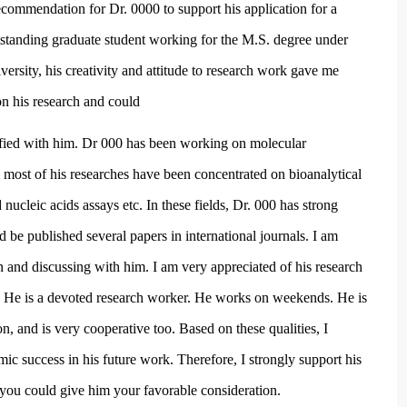
f recommendation for Dr. 0000 to support his application for a
utstanding graduate student working for the M.S. degree under
ersity, his creativity and attitude to research work gave me
n his research and could
isfied with him. Dr 000 has been working on molecular
 most of his researches have been concentrated on bioanalytical
nucleic acids assays etc. In these fields, Dr. 000 has strong
be published several papers in international journals. I am
on and discussing with him. I am very appreciated of his research
er. He is a devoted research worker. He works on weekends. He is
n, and is very cooperative too. Based on these qualities, I
ic success in his future work. Therefore, I strongly support his
f you could give him your favorable consideration.