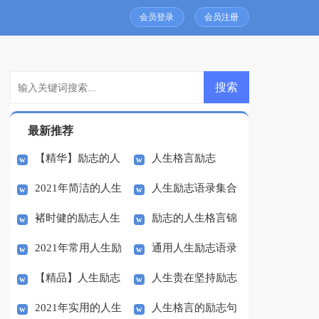
会员登录
会员注册
最新推荐
【精华】励志的人
人生格言励志
2021年简洁的人生
人生励志语录集合
生格言69条
褚时健的励志人生
励志的人生格言锦
励志语录汇总91句
41条
2021年常用人生励
通用人生励志语录
集60句
【精品】人生励志
人生贵在坚持励志
志语录48句
汇总58句
2021年实用的人生
人生格言的励志句
作文合集八篇
的国旗下讲话稿