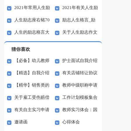
2021年常用人生励
2021年有关人生励
励志语录集锦55条
子
人生励志座右铭70
励志人生格言_励
志语录汇总55条
志语录38条
人生的励志格言大
关于人生励志作文
句
志名言
全
汇总10篇
猜你喜欢
【必备】幼儿教师
护士面试自我介绍
【精选】自我介绍
有关店铺转让协议
培训总结集合5篇
(汇编15篇)
【精华】销售类的
教师中级职称申请
的作文300字集锦八篇
书3篇
关于雇工受伤赔偿
工作计划模板集合
实习报告锦集六篇
书
有关自主实习申请
教师实习体会：因
协议书范本（精选3
七篇
邀请函
心得体会
书3篇
材施教
篇）