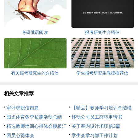
考研俄语阅读
报考研究生介绍信
有关报考研究生的介绍信
学生报考研究生教授推荐信
相关文章推荐
审计求职信四篇
【精品】教师学习培训总结模
阳光体育冬季长跑活动总结
板8篇
移动公司员工辞职申请书
精选教师培训心得体会模板汇
关于室内设计求职信3篇
总8篇
团员心得体会
学生会学习部工作计划