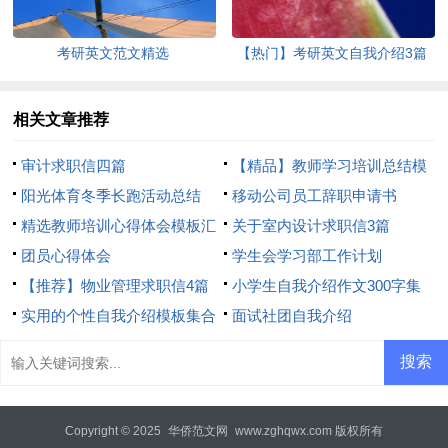
考研英文范文精选
【热门】考研英文自我介绍3篇
相关文章推荐
审计求职信四篇
【精品】教师学习培训总结模
阳光体育冬季长跑活动总结
板8篇
移动公司员工辞职申请书
精选教师培训心得体会模板汇
关于室内设计求职信3篇
总8篇
团员心得体会
学生会学习部工作计划
【推荐】物业管理求职信4篇
小学生自我介绍作文300字集
实用的个性自我介绍模板集合
合7篇
面试社团自我介绍
6篇
Copyright © 2025
华侨范文网
www.zghqwx.com 版权所有